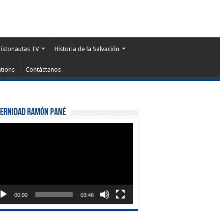
ristonautas TV
Historia de la Salvación
tions
Contáctanos
ternidad Ramón Pané
roductor
eo
00:00
03:46