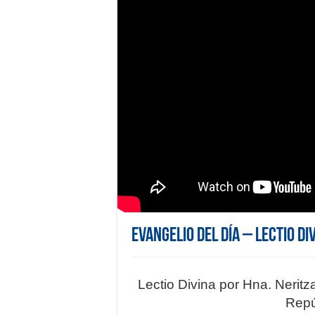
Evangelio del día – Lectio Di
Lectio Divina por Hna. Neritz
Repú