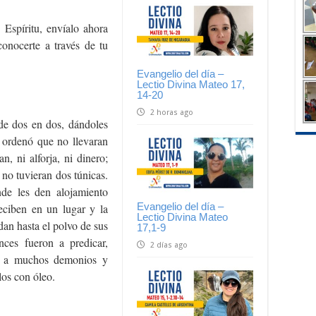
 Espíritu, envíalo ahora
onocerte a través de tu
Evangelio del día –
Lectio Divina Mateo 17,
14-20
2 horas ago
de dos en dos, dándoles
s ordenó que no llevaran
, ni alforja, ni dinero;
 no tuvieran dos túnicas.
de les den alojamiento
Evangelio del día –
eciben en un lugar y la
Lectio Divina Mateo
udan hasta el polvo de sus
17,1-9
nces fueron a predicar,
2 días ago
on a muchos demonios y
os con óleo.