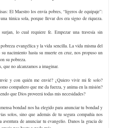
isas: El Maestro los envía pobres, “ligeros de equipaje”:
una túnica sola, porque llevar dos era signo de riqueza.
surjan, lo cual requiere fe. Empezar una travesía sin
 pobreza evangélica y la vida sencilla. La vida misma del
de su nacimiento hasta su muerte en cruz, nos propuso un
con su pobreza.
s, que no alcanzamos a imaginar.
envíe y con quién me envié? ¿Quiero vivir mi fe solo?
 como compañero que me da fuerza, y anima en la misión?
abiendo que Dios proveerá todas mis necesidades?
nmensa bondad nos ha elegido para anunciar tu bondad y
vías solos, sino que además de tu segura compañía nos
la aventura de anunciar tu evangelio. Danos la gracia de
 gracia nos basta y nada más.