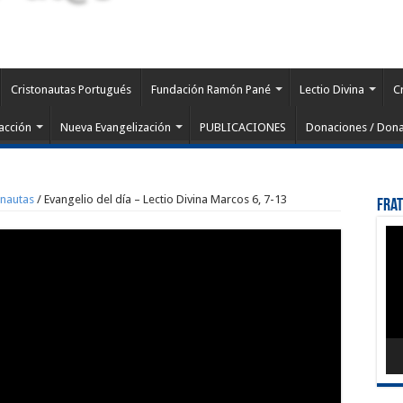
Cristonautas Portugués
Fundación Ramón Pané
Lectio Divina
C
acción
Nueva Evangelización
PUBLICACIONES
Donaciones / Dona
onautas
/
Evangelio del día – Lectio Divina Marcos 6, 7-13
Fra
Rep
de
víd