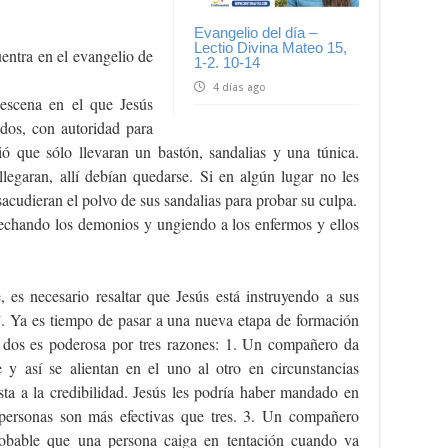
Evangelio del día –
Lectio Divina Mateo 15,
entra en el evangelio de
1-2. 10-14
4 días ago
 escena en el que Jesús
dos, con autoridad para
ó que sólo llevaran un bastón, sandalias y una túnica.
legaran, allí debían quedarse. Si en algún lugar no les
sacudieran el polvo de sus sandalias para probar su culpa.
r echando los demonios y ungiendo a los enfermos y ellos
, es necesario resaltar que Jesús está instruyendo a sus
”. Ya es tiempo de pasar a una nueva etapa de formación
n dos es poderosa por tres razones: 1. Un compañero da
 y así se alientan en el uno al otro en circunstancias
sta a la credibilidad. Jesús les podría haber mandado en
 personas son más efectivas que tres. 3. Un compañero
obable que una persona caiga en tentación cuando va