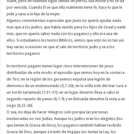
suave, pero en realidad sigue siendo un perro). Ella insiste y no se da
por vencida. Cuando El ve que ella realmente tiene fe, hace lo que le
pide y sana a la hija de la mujer.
Algunos comentaristas especulan que Jesús no quería ayudar nada
mas que a los Judíos, que había venido para los hijos de Israel y nada
más, que no quería saber nada con los paganos y ella era una de
ellos. Si estudiamos los textos Bíblicos, vemos que esto no es tan así.
Hay varias ocasiones en que el sale de territorio Judío y va a los
territorios paganos
En territorio pagano tienen lugar cinco intervenciones de Jesus
distribuidas de este modo: el episodio que vemos hoy en la comarca
de Tiro; en la región de los gerasenos expulsa una legión de
demonios de un endemoniado (5,1-20); en la orilla este del mar cura a
un sordo tartamudo (7,31-37); en un lugar desierto lleva a cabo el
segundo reparto de panes (8,1-9) y en Betsaida devuelve la vista a un
ciego (8,22-26).
O sea, no deja de hacer milagros solo porque las personas
involucradas no son Judías. Aunque los Judíos eran los elegidos (los
que tenían la Gracia de Dios), los paganos también habían recibido
Gracia de Dios, aunque a través de migajas (no tenían la Ley, los