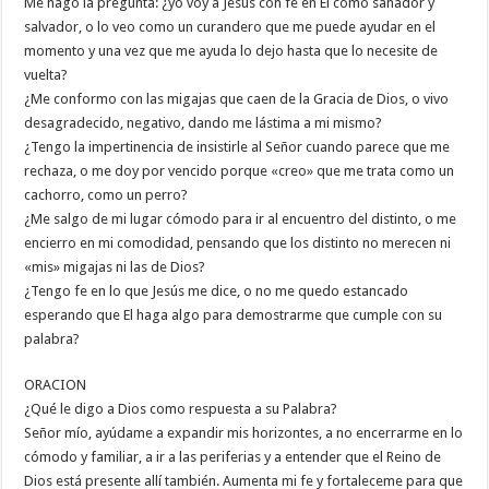
Me hago la pregunta: ¿yo voy a Jesús con fe en El como sanador y
salvador, o lo veo como un curandero que me puede ayudar en el
momento y una vez que me ayuda lo dejo hasta que lo necesite de
vuelta?
¿Me conformo con las migajas que caen de la Gracia de Dios, o vivo
desagradecido, negativo, dando me lástima a mi mismo?
¿Tengo la impertinencia de insistirle al Señor cuando parece que me
rechaza, o me doy por vencido porque «creo» que me trata como un
cachorro, como un perro?
¿Me salgo de mi lugar cómodo para ir al encuentro del distinto, o me
encierro en mi comodidad, pensando que los distinto no merecen ni
«mis» migajas ni las de Dios?
¿Tengo fe en lo que Jesús me dice, o no me quedo estancado
esperando que El haga algo para demostrarme que cumple con su
palabra?
ORACION
¿Qué le digo a Dios como respuesta a su Palabra?
Señor mío, ayúdame a expandir mis horizontes, a no encerrarme en lo
cómodo y familiar, a ir a las periferias y a entender que el Reino de
Dios está presente allí también. Aumenta mi fe y fortaleceme para que