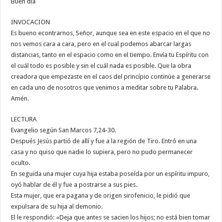
Buen dia
INVOCACION
Es bueno econtrarnos, Señor, aunque sea en este espacio en el que no
nos vemos cara a cara, pero en el cual podemos abarcar largas
distancias, tanto en el espacio como en el tiempo. Envía tu Espíritu con
el cuál todo es posible y sin el cuál nada es posible. Que la obra
creadora que empezaste en el caos del princípio continúe a generarse
en cada uno de nosotros que venimos a meditar sobre tu Palabra.
Amén.
LECTURA
Evangelio según San Marcos 7,24-30.
Después Jesús partió de allí y fue a la región de Tiro. Entró en una
casa y no quiso que nadie lo supiera, pero no pudo permanecer
oculto.
En seguida una mujer cuya hija estaba poseída por un espíritu impuro,
oyó hablar de él y fue a postrarse a sus pies.
Esta mujer, que era pagana y de origen sirofenicio, le pidió que
expulsara de su hija al demonio.
El le respondió: «Deja que antes se sacien los hijos; no está bien tomar