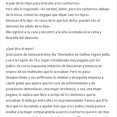
el pan de los hijos para tirárselo a los cachorros».
Pero ella le respondió: «Es verdad, Señor, pero los cachorros, debajo
de la mesa, comen las migajas que dejan caer los hijos».
Entonces él le dijo: «A causa de lo que has dicho, puedes irte: el
demonio ha salido de tu hija».
Ella regresó a su casa y encontró a la niña acostada en la cama y
liberada del demonio.
¿Qué dice el texto?
Jesús parte de Genesaret (hoy día Tiberíades) en Galilea, región Judía,
y va a la región de Tiro, lugar considerado muy pagano por los
Judíos. Va con la (supuesta) intención de descansar y tomarse un
respiro de las multitudes que lo acosaban. Pero no pasa
desapercibido y sus anfitriones lo delatan y enseguida empieza a
caerle gente que quiere que los cure de enfermedades y de
posesiones demoníacas. Una mujer sirofenicia, o sea, una mujer
pagana, le suplica que libre a su hija de los demonios que la
acosaban. El diálogo entre ellos es muy interestante. Parece que El le
dice que no ha venido a ayudar más que a los Judíos. Hasta parece
insultar a la mujer comparandola a perros (cachorros parece ser mas