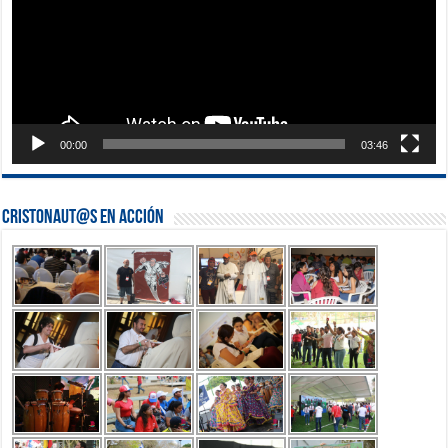
00:00
03:46
Cristonaut@s en Acción