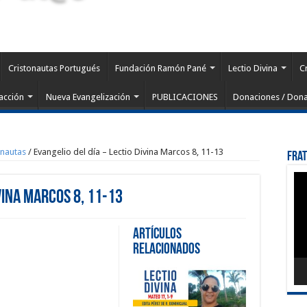
Cristonautas Portugués
Fundación Ramón Pané
Lectio Divina
C
acción
Nueva Evangelización
PUBLICACIONES
Donaciones / Dona
onautas
/
Evangelio del día – Lectio Divina Marcos 8, 11-13
Fra
Rep
de
vina Marcos 8, 11-13
víd
Artículos
Relacionados