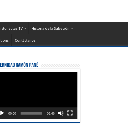
ristonautas TV
Historia de la Salvación
tions
Contáctanos
ternidad Ramón Pané
roductor
eo
00:00
03:46