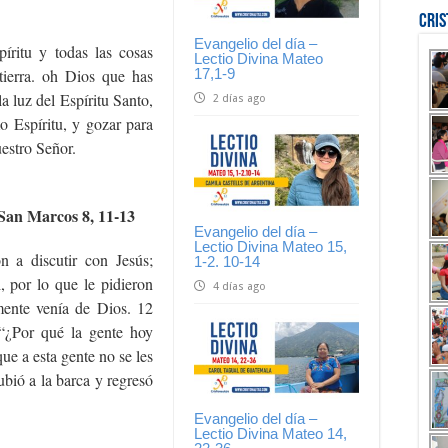
Cri
Evangelio del día –
íritu y todas las cosas
Lectio Divina Mateo
17,1-9
tierra. oh Dios que has
la luz del Espíritu Santo,
2 días ago
 Espíritu, y gozar para
estro Señor.
San Marcos 8, 11-13
Evangelio del día –
Lectio Divina Mateo 15,
n a discutir con Jesús;
1-2. 10-14
, por lo que le pidieron
4 días ago
mente venía de Dios. 12
 “¿Por qué la gente hoy
ue a esta gente no se les
ubió a la barca y regresó
Evangelio del día –
Lectio Divina Mateo 14,