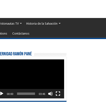
ristonautas TV
Historia de la Salvación
tions
Contáctanos
ternidad Ramón Pané
roductor
eo
00:00
03:46