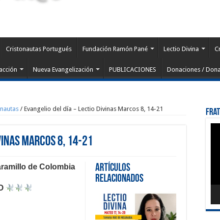
Cristonautas Portugués
Fundación Ramón Pané
Lectio Divina
C
acción
Nueva Evangelización
PUBLICACIONES
Donaciones / Dona
onautas
/
Evangelio del día – Lectio Divinas Marcos 8, 14-21
Fra
Rep
de
ivinas Marcos 8, 14-21
víd
aramillo de Colombia
Artículos
Relacionados
TO