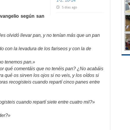
1-2. 10-14
5 días ago
evangelio según san
les olvidó llevar pan, y no tenían más que un pan
 con la levadura de los fariseos y con la de
no tenemos pan.»
Por qué comentáis que no tenéis pan? ¿No acabáis
qué os sirven los ojos si no veis, y los oídos si
bras recogisteis cuando repartí cinco panes entre
isteis cuando repartí siete entre cuatro mil?»
der?»