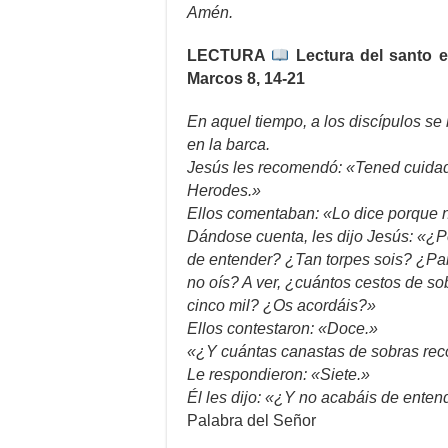
Amén.
LECTURA
Lectura del santo 
Marcos 8, 14-21
En aquel tiempo, a los discípulos se 
en la barca.
Jesús les recomendó: «Tened cuidado
Herodes.»
Ellos comentaban: «Lo dice porque 
Dándose cuenta, les dijo Jesús: «¿
de entender? ¿Tan torpes sois? ¿Para 
no oís? A ver, ¿cuántos cestos de so
cinco mil? ¿Os acordáis?»
Ellos contestaron: «Doce.»
«¿Y cuántas canastas de sobras recog
Le respondieron: «Siete.»
Él les dijo: «¿Y no acabáis de enten
Palabra del Señor