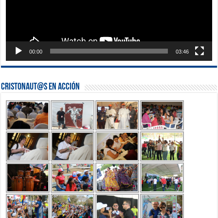
00:00
03:46
Cristonaut@s en Acción