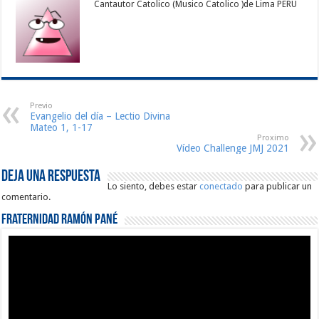
Cantautor Catolico (Musico Catolico )de Lima PERU
Previo
Evangelio del día – Lectio Divina
Mateo 1, 1-17
Proximo
Vídeo Challenge JMJ 2021
Deja una respuesta
Lo siento, debes estar
conectado
para publicar un
comentario.
Fraternidad Ramón Pané
Reproductor
de
vídeo