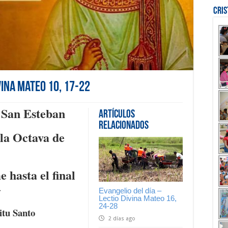
Cri
vina Mateo 10, 17-22
San Esteban
Artículos
Relacionados
la Octava de
 hasta el final
»
Evangelio del día –
Lectio Divina Mateo 16,
24-28
itu Santo
2 días ago