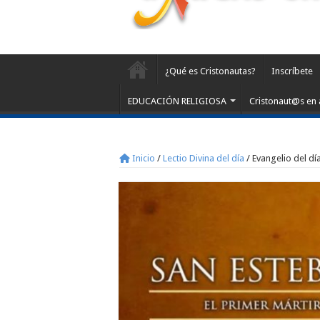
¿Qué es Cristonautas?
Inscríbete
EDUCACIÓN RELIGIOSA
Cristonaut@s en 
Inicio
/
Lectio Divina del día
/
Evangelio del dí