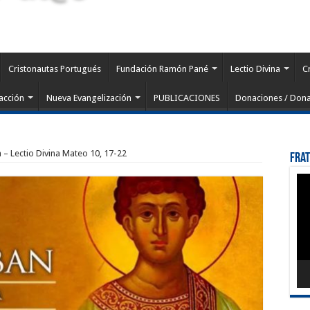
Cristonautas Portugués
Fundación Ramón Pané
Lectio Divina
C
acción
Nueva Evangelización
PUBLICACIONES
Donaciones / Dona
a – Lectio Divina Mateo 10, 17-22
Fra
Rep
de
víd