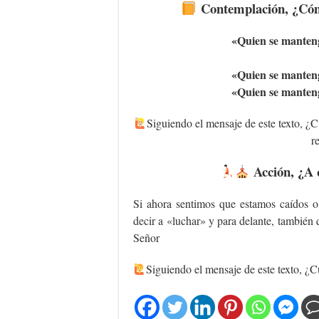
Contemplación, ¿Cómo
«Q
uien se manteng
«Q
uien se manteng
«Q
uien se manteng
Siguiendo
el mensaje de este texto, ¿Cu
r
Acción, ¿A 
Si ahora sentimos que estamos caídos o 
decir a «luchar» y para delante, también
Señor
‍Siguiendo
el mensaje de este texto, ¿Cu