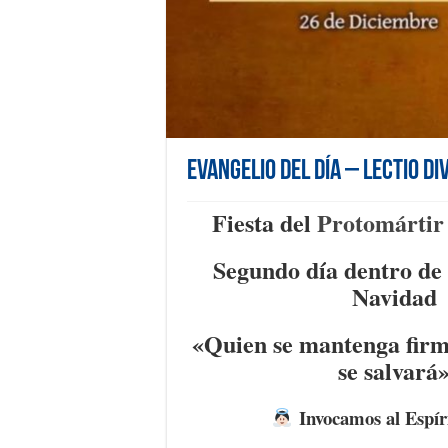
Evangelio del día – Lectio Di
F
iesta del
Protomártir
Segundo día dentro de 
Navidad
«Q
uien se mantenga firme
se salvará
Invocamos al Espír