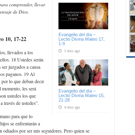
para comprender, llevar
mensaje de Dios.
Evangelio del día –
o 10, 17-22
Lectio Divina Mateo 17,
1-9
3 días ago
os, llevados a los
 ellos. 18 Ustedes serán
a ser juzgados a causa
 los paganos. 19 Al
 por lo que deban decir
l momento, les será
Evangelio del día –
son ustedes los que
Lectio Divina Mateo 15,
21-28
 a través de ustedes”.
4 días ago
rmano para que lo
hijos se enfrentarán a
n odiados por ser mis seguidores. Pero quien se