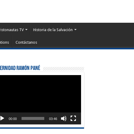
ristonautas TV
Historia de la Salvación
tions
Contáctanos
ternidad Ramón Pané
roductor
eo
00:00
03:46