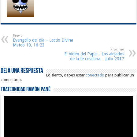
Previo
Evangelio del día – Lectio Divina
Mateo 10, 16-23
Proximo
El Video del Papa – Los alejados
de la fe cristiana – Julio 2017
Deja una respuesta
Lo siento, debes estar
conectado
para publicar un
comentario.
Fraternidad Ramón Pané
Reproductor
de
vídeo