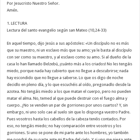
Por Jesucristo Nuestro Señor.
Amén.
1. LECTURA
Lectura del santo evangelio según san Mateo (10,24-33)
En aquel tiempo, dijo Jesús a sus apóstoles: «Un discípulo no es más
que su maestro, ni un esclavo más que su amo; ya le basta al discípulo
con ser como su maestro, y al esclavo como su amo. Si al dueño de la
casa lo han llamado Belzebú, ¡cuánto más a los criados! No les tengáis
miedo, porque nada hay cubierto que no llegue a descubrirse; nada
hay escondido que no llegue a saberse. Lo que os digo de noche
decidlo en pleno día, y lo que escuchéis al oído, pregonadlo desde la
azotea. No tengáis miedo a los que matan el cuerpo, pero no pueden
matar el alma. No, temed al que puede destruir con el fuego alma y
cuerpo. ¿No se venden un par de gorriones por unos cuartos? Y, sin
embargo, ni uno solo cae al suelo sin que lo disponga vuestro Padre.
Pues vosotros hasta los cabellos de la cabeza tenéis contados. Por
eso, no tengáis miedo; no hay comparación entre vosotros y los
gorriones. Si uno se pone de mi parte ante los hombres, yo también
me pondré de su parte ante mi Padre del cielo. Y si uno me niega ante