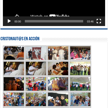
00:00
03:46
Cristonaut@s en Acción