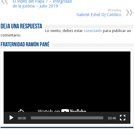
El Video del Papa 7 – Integridad
de la justicia – Julio 2019
Proximo
Gabriel Eshel DJ Católico
Deja una respuesta
Lo siento, debes estar
conectado
para publicar un
comentario.
Fraternidad Ramón Pané
Reproductor
de
vídeo
00:00
03:46