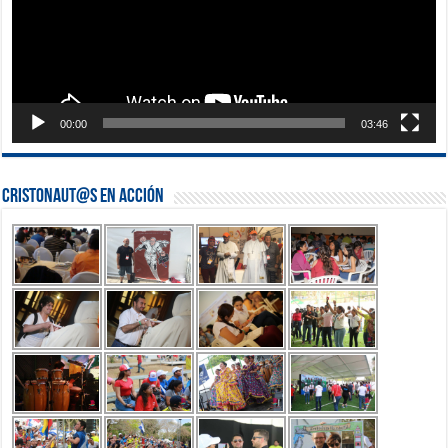
00:00
03:46
Cristonaut@s en Acción