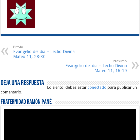
Previo
Evangelio del día – Lectio Divina
Mateo 11, 28-30
Proximo
Evangelio del día – Lectio Divina
Mateo 11, 16-19
Deja una respuesta
Lo siento, debes estar
conectado
para publicar un
comentario.
Fraternidad Ramón Pané
Reproductor
de
vídeo