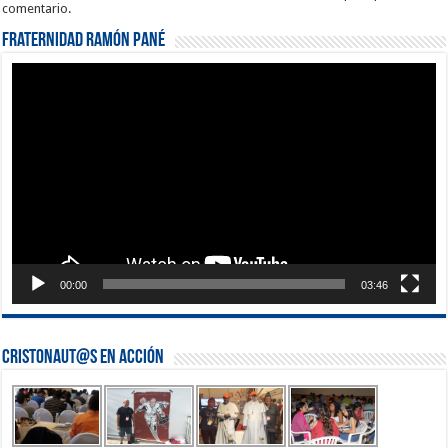
comentario.
Fraternidad Ramón Pané
Reproductor
de
vídeo
00:00
03:46
Cristonaut@s en Acción