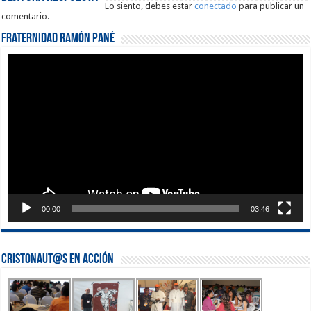
Lo siento, debes estar
conectado
para publicar un
comentario.
Fraternidad Ramón Pané
Reproductor
de
vídeo
00:00
03:46
Cristonaut@s en Acción