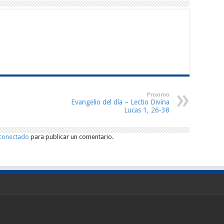
Proximo
Evangelio del día – Lectio Divina
Lucas 1, 26-38
conectado
para publicar un comentario.