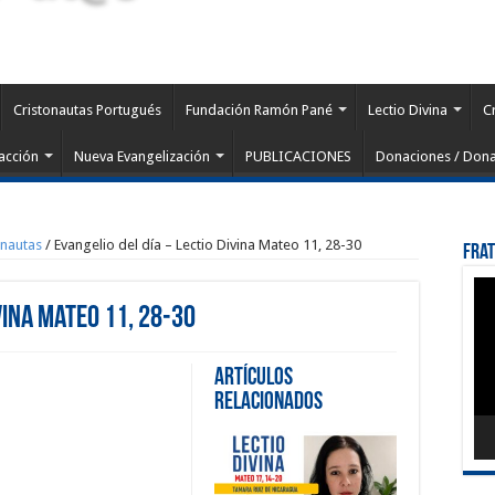
Cristonautas Portugués
Fundación Ramón Pané
Lectio Divina
C
acción
Nueva Evangelización
PUBLICACIONES
Donaciones / Dona
onautas
/
Evangelio del día – Lectio Divina Mateo 11, 28-30
Fra
Rep
de
vina Mateo 11, 28-30
víd
Artículos
Relacionados