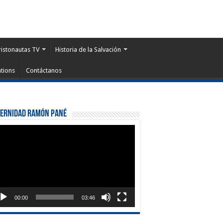
ristonautas TV
Historia de la Salvación
tions
Contáctanos
ternidad Ramón Pané
roductor
eo
00:00
03:46