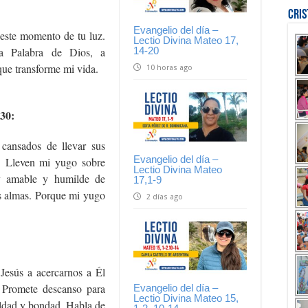
Cri
Evangelio del día –
 este momento de tu luz.
Lectio Divina Mateo 17,
14-20
a Palabra de Dios, a
ue transforme mi vida.
10 horas ago
-30:
cansados de llevar sus
Evangelio del día –
o. Lleven mi yugo sobre
Lectio Divina Mateo
y amable y humilde de
17,1-9
s almas. Porque mi yugo
2 días ago
 Jesús a acercarnos a Él
 Promete descanso para
Evangelio del día –
Lectio Divina Mateo 15,
ldad y bondad. Habla de