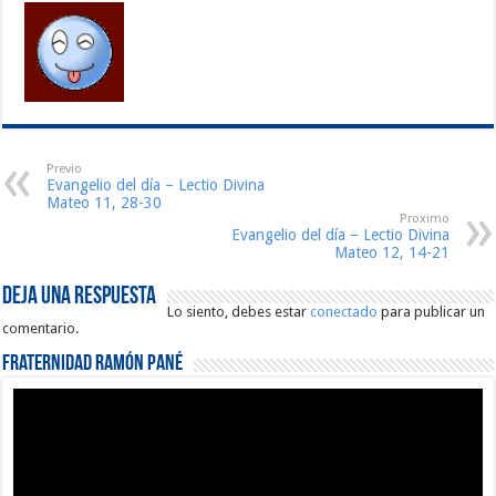
Previo
Evangelio del día – Lectio Divina
Mateo 11, 28-30
Proximo
Evangelio del día – Lectio Divina
Mateo 12, 14-21
Deja una respuesta
Lo siento, debes estar
conectado
para publicar un
comentario.
Fraternidad Ramón Pané
Reproductor
de
vídeo