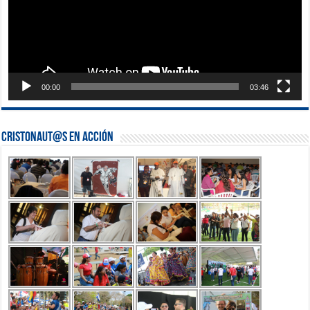
00:00
03:46
Cristonaut@s en Acción