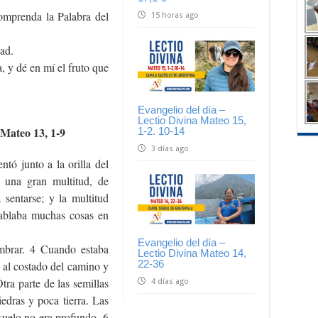
omprenda la Palabra del
15 horas ago
ad.
, y dé en mí el fruto que
Evangelio del día –
Lectio Divina Mateo 15,
 Mateo 13, 1-9
1-2. 10-14
3 días ago
ntó junto a la orilla del
, una gran multitud, de
sentarse; y la multitud
hablaba muchas cosas en
Evangelio del día –
mbrar. 4 Cuando estaba
Lectio Divina Mateo 14,
22-36
n al costado del camino y
tra parte de las semillas
4 días ago
dras y poca tierra. Las
suelo no era profundo, 6