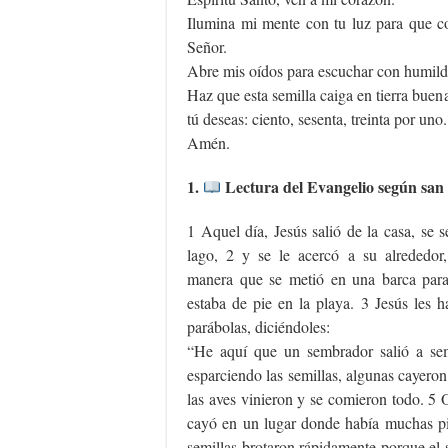
Ilumina mi mente con tu luz para que c
Señor.
Abre mis oídos para escuchar con humild
Haz que esta semilla caiga en tierra buena
tú deseas: ciento, sesenta, treinta por uno.
Amén.
1.
Lectura del Evangelio según san
1 Aquel día, Jesús salió de la casa, se se
lago, 2 y se le acercó a su alrededor
manera que se metió en una barca para 
estaba de pie en la playa. 3 Jesús les 
parábolas, diciéndoles:
“He aquí que un sembrador salió a se
esparciendo las semillas, algunas cayero
las aves vinieron y se comieron todo. 5 O
cayó en un lugar donde había muchas pie
semillas brotaron rápidamente porque el 