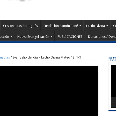
Cristonautas Portugués
Fundación Ramón Pané
Lectio Divina
C
acción
Nueva Evangelización
PUBLICACIONES
Donaciones / Dona
onautas
/
Evangelio del día – Lectio Divina Mateo 13, 1-9
Fra
Rep
de
víd