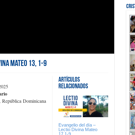
Cri
vina Mateo 13, 1-9
Artículos
2025
Relacionados
ario
a, República Dominicana
Evangelio del día –
Lectio Divina Mateo
17,1-9