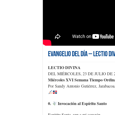
Evangelio del día – Lectio Di
LECTIO DIVINA
DEL MIÉRCOLES, 23 DE JULIO DE 
Miércoles XVI Semana Tiempo Ordin
Por Sandy Antonio Gutiérrez, Jarabaco
0.
Invocación al Espíritu Santo
Espíritu Santo, ven a mi corazón.