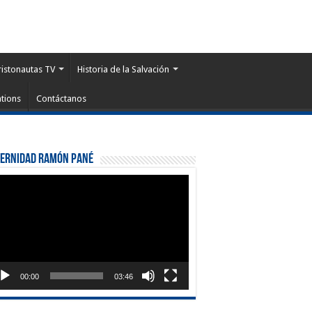
ristonautas TV
Historia de la Salvación
tions
Contáctanos
ternidad Ramón Pané
roductor
eo
00:00
03:46