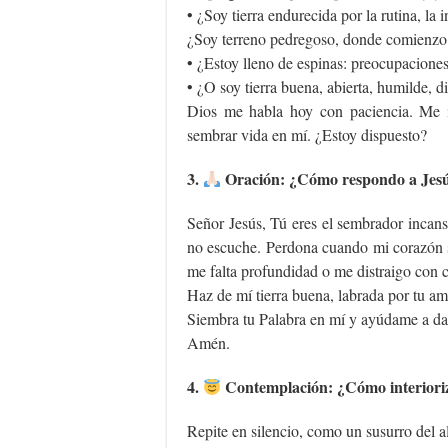
• ¿Soy tierra endurecida por la rutina, la i
¿Soy terreno pedregoso, donde comienzo
• ¿Estoy lleno de espinas: preocupaciones,
• ¿O soy tierra buena, abierta, humilde, d
Dios me habla hoy con paciencia. Me i
sembrar vida en mí. ¿Estoy dispuesto?
3.
Oración: ¿Cómo respondo a Jes
Señor Jesús, Tú eres el sembrador incan
no escuche. Perdona cuando mi corazón s
me falta profundidad o me distraigo con 
Haz de mí tierra buena, labrada por tu am
Siembra tu Palabra en mí y ayúdame a dar 
Amén.
4.
Contemplación: ¿Cómo interioriz
Repite en silencio, como un susurro del a