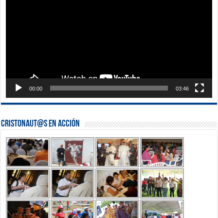
00:00
03:46
Cristonaut@s en Acción