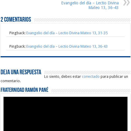
Evangelio del día – Lectio Divina
Mateo 13, 36-43
2 comentarios
Pingback:
Evangelio del día – Lectio Divina Mateo 13, 31-35
Pingback:
Evangelio del día – Lectio Divina Mateo 13, 36-43
Deja una respuesta
Lo siento, debes estar
conectado
para publicar un
comentario.
Fraternidad Ramón Pané
Reproductor
de
vídeo