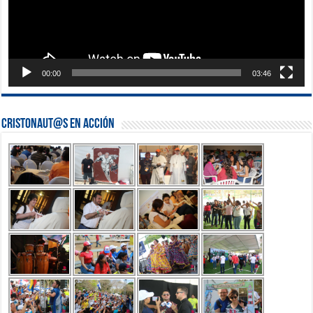
00:00
03:46
Cristonaut@s en Acción