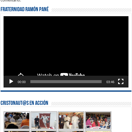
comentario.
Fraternidad Ramón Pané
Reproductor
de
vídeo
00:00
03:46
Cristonaut@s en Acción