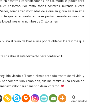
esco en nosotros, concediéndonos, de ese modo, el poder para
ida en nosotros. Por tanto, todos nosotros, mirando a cara
l Señor, somos transformados de gloria en gloria en la misma
ermite que estas verdades calen profundamente en nuestros
te lo pedimos en el nombre de Cristo, amen.
o busca el reino de Dios nunca podrá obtener los tesoros que
fe nos abre el entendimiento para confiar en Él.
guirlo viendo a Él como el más preciado tesoro de mi vida, y
o por compra sino como don, ella me remita a una acción de
ener alto valor para beneficio de mi corazón.
0
Compartidos