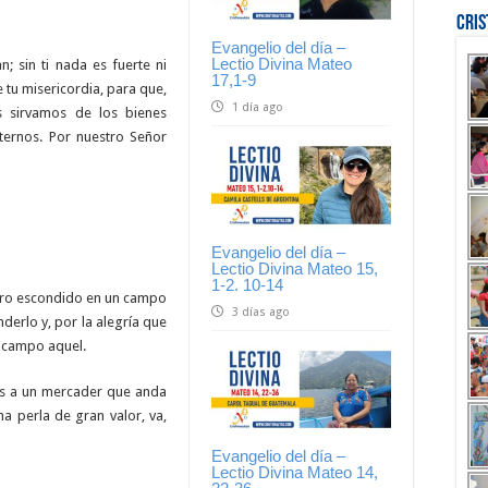
Cri
Evangelio del día –
Lectio Divina Mateo
n; sin ti nada es fuerte ni
17,1-9
 tu misericordia, para que,
1 día ago
s sirvamos de los bienes
ternos. Por nuestro Señor
Evangelio del día –
Lectio Divina Mateo 15,
1-2. 10-14
soro escondido en un campo
3 días ago
derlo y, por la alegría que
l campo aquel.
os a un mercader que anda
na perla de gran valor, va,
Evangelio del día –
Lectio Divina Mateo 14,