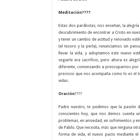
Meditación
????
Estas dos parábolas, nos enseñan, la alegría
descubrimiento de encontrar a Cristo en nuest
y tener un cambio de actitud y renovado estilo
(el tesoro y la perla), renunciamos sin pen
llevar la vida, y adoptamos este nuevo est
seguirle era sacrificio, pero ahora es aleg
diferente, comenzando a preocuparnos por d
precioso que nos acompaña como lo es el teso
vidas.
Oración
????
Padre nuestro, te pedimos que la pasión 
conscientes hoy, que nos demos cuenta u
problemas, en ansiedad, en sufrimientos y en
de Pablo. Que necesita, más que ninguna otra
forma de vida, el nuevo pacto mediante el 