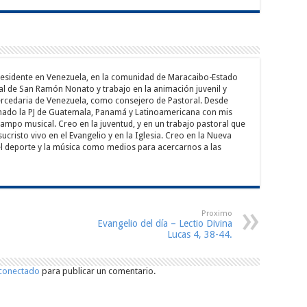
residente en Venezuela, en la comunidad de Maracaibo-Estado
ial de San Ramón Nonato y trabajo en la animación juvenil y
Mercedaria de Venezuela, como consejero de Pastoral. Desde
ado la PJ de Guatemala, Panamá y Latinoamericana con mis
campo musical. Creo en la juventud, y en un trabajo pastoral que
ucristo vivo en el Evangelio y en la Iglesia. Creo en la Nueva
 el deporte y la música como medios para acercarnos a las
Proximo
Evangelio del día – Lectio Divina
Lucas 4, 38-44.
conectado
para publicar un comentario.