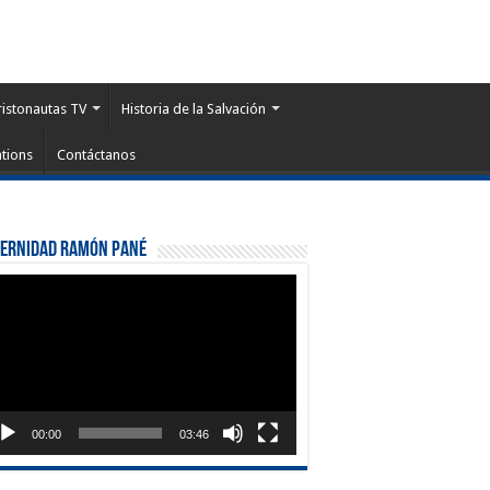
ristonautas TV
Historia de la Salvación
tions
Contáctanos
ternidad Ramón Pané
roductor
eo
00:00
03:46