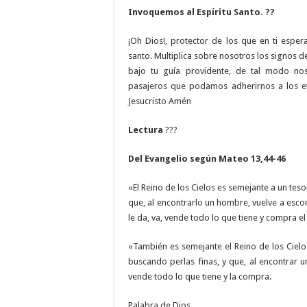
Invoquemos al Espíritu Santo.
??
¡Oh Dios!, protector de los que en ti espera
santo. Multiplica sobre nosotros los signos de
bajo tu guía providente, de tal modo no
pasajeros que podamos adherirnos a los e
Jesucristo Amén
Lectura
???
Del Evangelio según Mateo 13,44-46
«El Reino de los Cielos es semejante a un te
que, al encontrarlo un hombre, vuelve a escon
le da, va, vende todo lo que tiene y compra e
«También es semejante el Reino de los Ciel
buscando perlas finas, y que, al encontrar u
vende todo lo que tiene y la compra.
Palabra de Dios