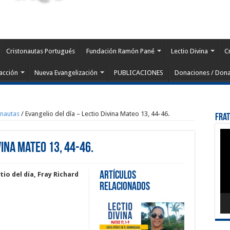
Cristonautas Portugués
Fundación Ramón Pané
Lectio Divina
C
acción
Nueva Evangelización
PUBLICACIONES
Donaciones / Dona
onautas
/
Evangelio del día – Lectio Divina Mateo 13, 44-46.
Fra
Rep
de
vina Mateo 13, 44-46.
víd
Artículos
tio del día, Fray Richard
Relacionados