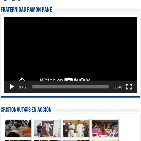
Fraternidad Ramón Pané
Reproductor
de
vídeo
00:00
03:46
Cristonaut@s en Acción