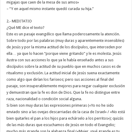
migajas que caen de la mesa de sus amos»
– “Y en aquel mismo instante quedó curada su hija.”
2.- MEDITATIO
¿Qué ME dice el texto?
Este es un pasaje evangélico que llama poderosamente la atención.
Sobre todo por las palabras (muy duras y aparentemente insensibles)
de Jesús y por la misma actitud de los discípulos, que interceden por
ella… ya que lo hacen “porque viene gritando” y le es molesta. Jesús
ilustra con sus acciones lo que ya le había enseñado antes a sus
discípulos sobre la actitud de su pueblo que en muchos casos es de
ritualismo y exclusión. La actitud inicial de Jesús suena exactamente
como algo que dirían los fariseos; pero sus acciones al final del
pasaje, son insuperablemente mejores para negar cualquier exclusión
y demuestran que la fe es don de Dios. Que la fe no distingue entre
raza, nacionalidad o condición social alguna.
Si bien son muy duras las expresiones primeras («Yo no he sido
enviado sino a las ovejas descarriadas de la casa de Israel» / «No está
bien quitarles el pan a los hijos para echárselo a los perritos»); quizás
de las más duras que escuchamos de Jesús en todo el Evangelio;
mucho más grande son la alabanza final («Mujer, ¡qué grande es tu