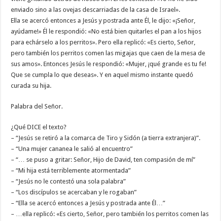
enviado sino a las ovejas descarriadas de la casa de Israel».
Ella se acercó entonces a Jesús y postrada ante Él, le dijo: «¡Señor,
ayúdame!» Él le respondió: «No está bien quitarles el pan a los hijos
para echárselo a los perritos». Pero ella replicó: «Es cierto, Señor,
pero también los perritos comen las migajas que caen de la mesa de
sus amos». Entonces Jesús le respondió: «Mujer, ¡qué grande es tu fe!
Que se cumpla lo que deseas». Y en aquel mismo instante quedó
curada su hija.
Palabra del Señor.
¿Qué DICE el texto?
– “Jesús se retiró a la comarca de Tiro y Sidón (a tierra extranjera)”.
– “Una mujer cananea le salió al encuentro”
– “… se puso a gritar: Señor, Hijo de David, ten compasión de mí”
– “Mi hija está terriblemente atormentada”
– “Jesús no le contestó una sola palabra”
– “Los discípulos se acercaban y le rogaban”
– “Ella se acercó entonces a Jesús y postrada ante Él…”
– …ella replicó: «Es cierto, Señor, pero también los perritos comen las