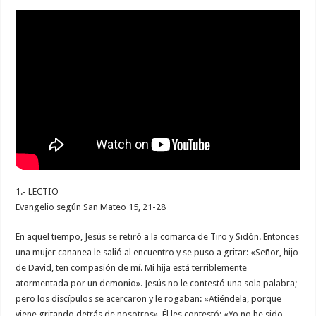
1.- LECTIO
Evangelio según San Mateo 15, 21-28
En aquel tiempo, Jesús se retiró a la comarca de Tiro y Sidón. Entonces
una mujer cananea le salió al encuentro y se puso a gritar: «Señor, hijo
de David, ten compasión de mí. Mi hija está terriblemente
atormentada por un demonio». Jesús no le contestó una sola palabra;
pero los discípulos se acercaron y le rogaban: «Atiéndela, porque
viene gritando detrás de nosotros». Él les contestó: «Yo no he sido