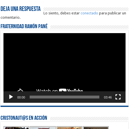
Deja una respuesta
Lo siento, debes estar
conectado
para publicar un
comentario.
Fraternidad Ramón Pané
Reproductor
de
vídeo
00:00
03:46
Cristonaut@s en Acción