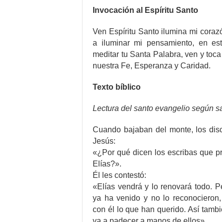
Invocación al Espíritu Santo
Ven Espíritu Santo ilumina mi coraz
a iluminar mi pensamiento, en e
meditar tu Santa Palabra, ven y toc
nuestra Fe, Esperanza y Caridad.
Texto bíblico
Lectura del santo evangelio según s
Cuando bajaban del monte, los disc
Jesús:
«¿Por qué dicen los escribas que pr
Elías?».
Él les contestó:
«Elías vendrá y lo renovará todo. P
ya ha venido y no lo reconocieron
con él lo que han querido. Así tamb
va a padecer a manos de ellos».