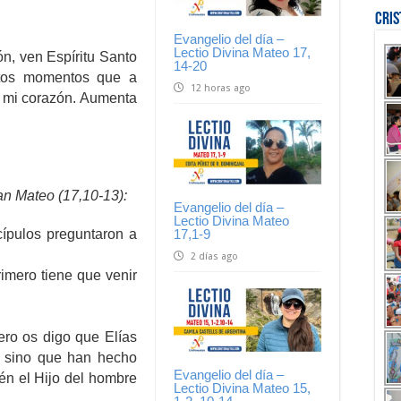
Cri
Evangelio del día –
Lectio Divina Mateo 17,
ón, ven Espíritu Santo
14-20
stos momentos que a
12 horas ago
a mi corazón. Aumenta
an Mateo (17,10-13):
Evangelio del día –
Lectio Divina Mateo
17,1-9
ípulos preguntaron a
2 días ago
imero tiene que venir
ero os digo que Elías
, sino que han hecho
Evangelio del día –
ién el Hijo del hombre
Lectio Divina Mateo 15,