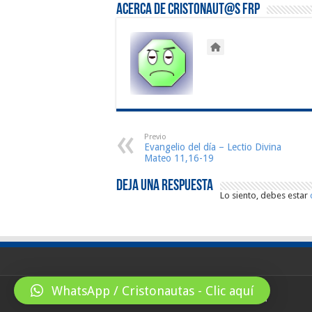
Acerca de Cristonaut@s FRP
Previo
Evangelio del día – Lectio Divina
Mateo 11,16-19
Deja una respuesta
Lo siento, debes estar
WhatsApp / Cristonautas - Clic aquí
© Copyright 2026, All Rights Reserved