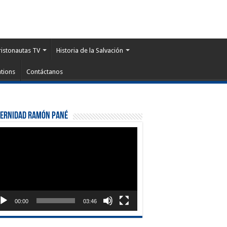
ristonautas TV
Historia de la Salvación
tions
Contáctanos
ternidad Ramón Pané
roductor
eo
00:00
03:46