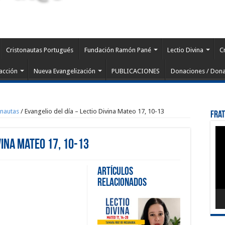
Cristonautas Portugués
Fundación Ramón Pané
Lectio Divina
C
acción
Nueva Evangelización
PUBLICACIONES
Donaciones / Dona
onautas
/
Evangelio del día – Lectio Divina Mateo 17, 10-13
Fra
Rep
de
vina Mateo 17, 10-13
víd
Artículos
Relacionados