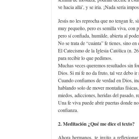
ve hacia allá’, y se iría. ¡Nada sería impo
Jesús no les reprocha que no tengan fe, s
muy pequeño, pero es semilla viva, con pot
pero sí confiada, humilde, abierta al pode
No se trata de “cuánta” fe tienes, sino en
El Catecismo de la Iglesia Católica (n. 2
para recibir lo que pedimos.
Muchas veces queremos resultados sin fort
Dios. Si mi fe no da fruto, tal vez debo i
Cuando confiamos de verdad en Dios, incl
hablando solo de mover montañas físicas,
miedos, adicciones, heridas del pasado, re
Una fe viva puede abrir puertas donde no
confianza.
2. Meditación ¿Qué me dice el texto?
Ahora hermanos, te invito a reflexiona