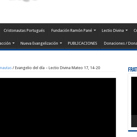
Cristonautas Portugués
Fundación Ramón Pané
Lectio Divina
C
acción
Nueva Evangelización
PUBLICACIONES
Donaciones / Dona
onautas
/
Evangelio del día – Lectio Divina Mateo 17, 14-20
Fra
Rep
de
víd