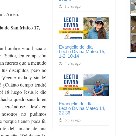
2 días ago
dad. Amén.
lio de San Mateo 17,
Evangelio del día –
 un hombre vino hacia a
Lectio Divina Mateo 15,
jo: “Señor, ten compasión
1-2. 10-14
 tan fuertes que a menudo
4 días ago
 tus discípulos, pero no
 “¡Gente mala y sin fe!
? ¿Cuánto tiempo tendré
o! 18 luego Jesús le dio
uchacho quedó sanado en
Evangelio del día –
, acercándose a Jesús en
Lectio Divina Mateo 14,
22-36
 nosotros no pudimos
e porque tienen poca fe.
5 días ago
la fe del tamaño de una
a montaña: ‘Sal de aquí y