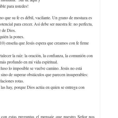
sible para ustedes!
ino que su fe es débil, vacilante. Un grano de mostaza es
encial para crecer. Así debe ser nuestra fe: no perfecta,
r de Dios.
 quién la pones.
610) enseña que Jesús espera que creamos con fe firme
alecer la raíz: la oración, la confianza, la comunión con
r más profundo en mi vida espiritual.
uso lo imposible se vuelve camino. Jesús no está
 sino de superar obstáculos que parecen insuperables:
laciones rotas.
 las hay, porque Dios actúa en quien se entrega con
r con estas preguntas el mensaje que nuestro Señor nos