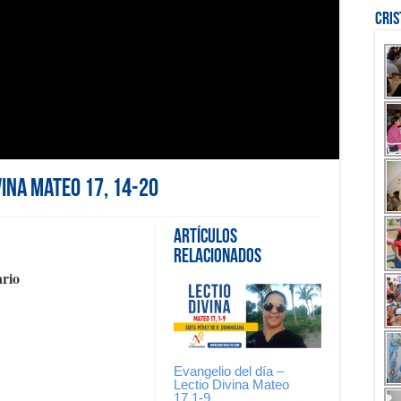
Cri
vina Mateo 17, 14-20
Artículos
Relacionados
rio
Evangelio del día –
Lectio Divina Mateo
17,1-9