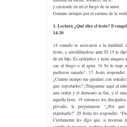
y enciende en mí el fuego de tu amor.
Guíame siempre por el camino de la ver
1. Lectura ¿Qué dice el texto? Evange
14-20
14 cuando se acercaron a la multitud,
Jesús, y arrodillándose ante Él 15 le di
de mi hijo. Es epiléptico y tiene ataques
cae al fuego o al agua. 16 Se lo traje a
pudieron sanarlo”. 17 Jesús respondió:
¿Cuánto tiempo me quedaré con ustedes
que soportarlos? ¡Tráiganme aquí al niñ
una orden y el demonio se fue, y el m
aquella hora. 19 entonces los discípulos
privado, le preguntaron: “¿Por qué
expulsarlo?” 20 Jesús les respondió: “Fu
Ciertamente les digo que, si tuvieran 
semilla de mostaza, podrían decirle a est