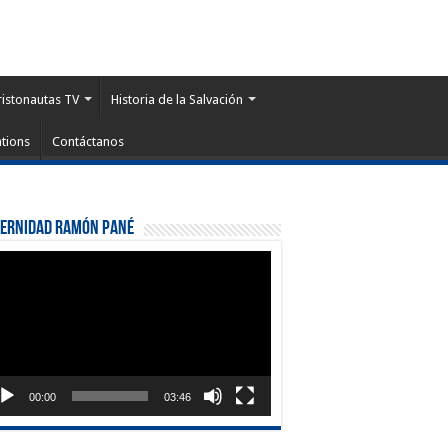
ristonautas TV
Historia de la Salvación
tions
Contáctanos
ternidad Ramón Pané
roductor
eo
00:00
03:46