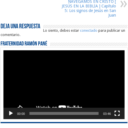
NAVEGAMOS EN CRISTO [
JESÚS EN LA BIBLIA ] Capítulo
5: Los signos de Jesús en San
Juan
Deja una respuesta
Lo siento, debes estar
conectado
para publicar un
comentario.
Fraternidad Ramón Pané
Reproductor
de
vídeo
00:00
03:46