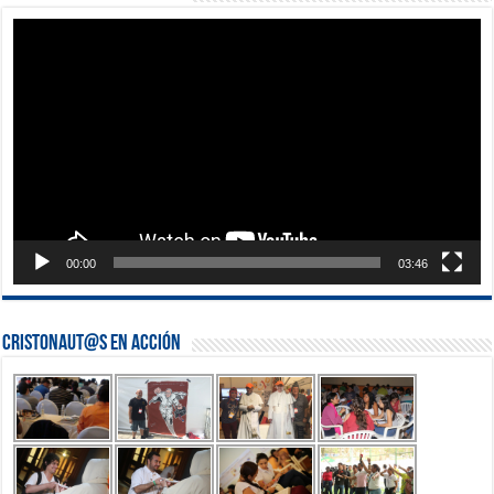
Reproductor
de
vídeo
00:00
03:46
Cristonaut@s en Acción