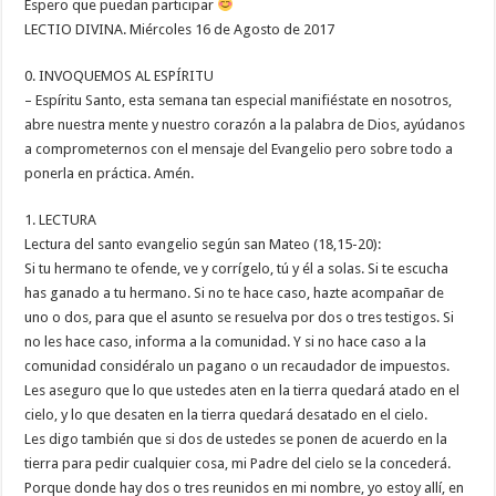
Espero que puedan participar
LECTIO DIVINA. Miércoles 16 de Agosto de 2017
0. INVOQUEMOS AL ESPÍRITU
– Espíritu Santo, esta semana tan especial manifiéstate en nosotros,
abre nuestra mente y nuestro corazón a la palabra de Dios, ayúdanos
a comprometernos con el mensaje del Evangelio pero sobre todo a
ponerla en práctica. Amén.
1. LECTURA
Lectura del santo evangelio según san Mateo (18,15-20):
Si tu hermano te ofende, ve y corrígelo, tú y él a solas. Si te escucha
has ganado a tu hermano. Si no te hace caso, hazte acompañar de
uno o dos, para que el asunto se resuelva por dos o tres testigos. Si
no les hace caso, informa a la comunidad. Y si no hace caso a la
comunidad considéralo un pagano o un recaudador de impuestos.
Les aseguro que lo que ustedes aten en la tierra quedará atado en el
cielo, y lo que desaten en la tierra quedará desatado en el cielo.
Les digo también que si dos de ustedes se ponen de acuerdo en la
tierra para pedir cualquier cosa, mi Padre del cielo se la concederá.
Porque donde hay dos o tres reunidos en mi nombre, yo estoy allí, en