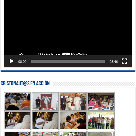
de
vídeo
00:00
03:46
Cristonaut@s en Acción