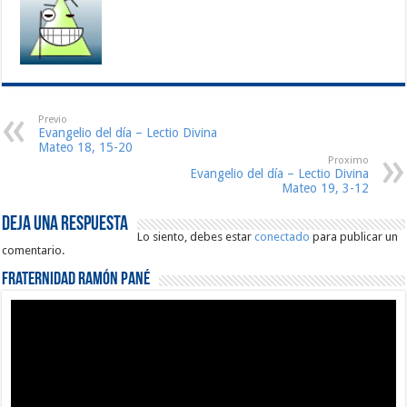
Previo
Evangelio del día – Lectio Divina
Mateo 18, 15-20
Proximo
Evangelio del día – Lectio Divina
Mateo 19, 3-12
Deja una respuesta
Lo siento, debes estar
conectado
para publicar un
comentario.
Fraternidad Ramón Pané
Reproductor
de
vídeo