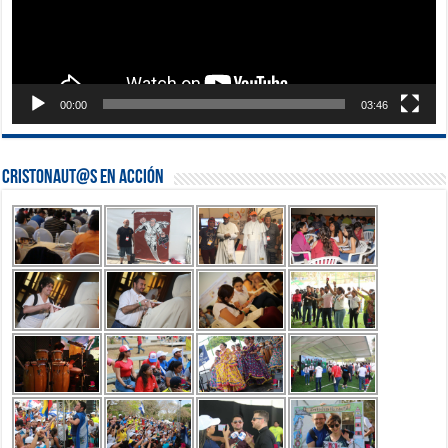
00:00
03:46
Cristonaut@s en Acción