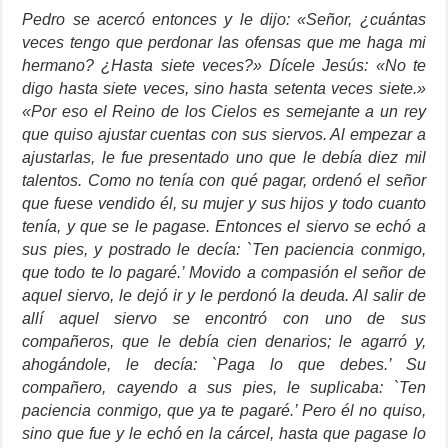
Pedro se acercó entonces y le dijo: «Señor, ¿cuántas
veces tengo que perdonar las ofensas que me haga mi
hermano? ¿Hasta siete veces?» Dícele Jesús: «No te
digo hasta siete veces, sino hasta setenta veces siete.»
«Por eso el Reino de los Cielos es semejante a un rey
que quiso ajustar cuentas con sus siervos. Al empezar a
ajustarlas, le fue presentado uno que le debía diez mil
talentos. Como no tenía con qué pagar, ordenó el señor
que fuese vendido él, su mujer y sus hijos y todo cuanto
tenía, y que se le pagase. Entonces el siervo se echó a
sus pies, y postrado le decía: `Ten paciencia conmigo,
que todo te lo pagaré.’ Movido a compasión el señor de
aquel siervo, le dejó ir y le perdonó la deuda. Al salir de
allí aquel siervo se encontró con uno de sus
compañeros, que le debía cien denarios; le agarró y,
ahogándole, le decía: `Paga lo que debes.’ Su
compañero, cayendo a sus pies, le suplicaba: `Ten
paciencia conmigo, que ya te pagaré.’ Pero él no quiso,
sino que fue y le echó en la cárcel, hasta que pagase lo