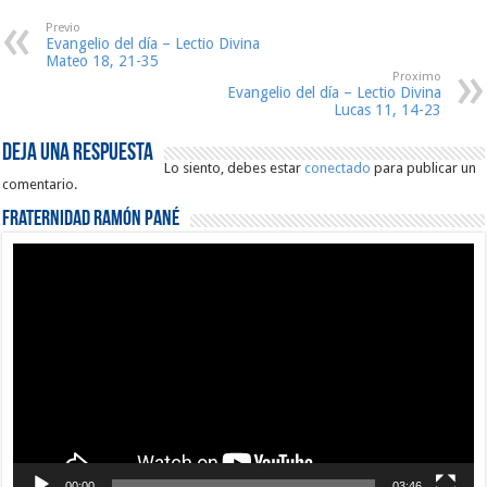
Previo
Evangelio del día – Lectio Divina
Mateo 18, 21-35
Proximo
Evangelio del día – Lectio Divina
Lucas 11, 14-23
Deja una respuesta
Lo siento, debes estar
conectado
para publicar un
comentario.
Fraternidad Ramón Pané
Reproductor
de
vídeo
00:00
03:46