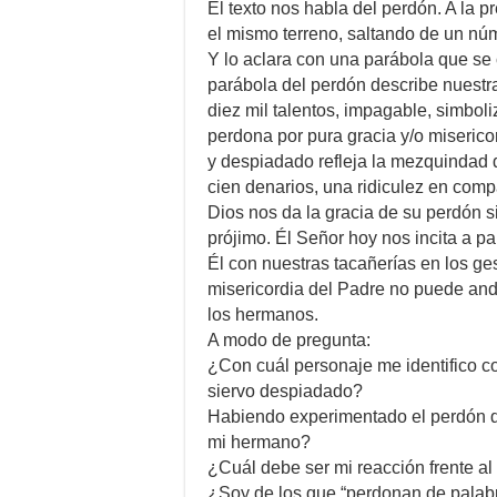
El texto nos habla del perdón. A la 
el mismo terreno, saltando de un núm
Y lo aclara con una parábola que se
parábola del perdón describe nuestr
diez mil talentos, impagable, simbol
perdona por pura gracia y/o misericor
y despiadado refleja la mezquindad
cien denarios, una ridiculez en com
Dios nos da la gracia de su perdón si
prójimo. Él Señor hoy nos incita a p
Él con nuestras tacañerías en los g
misericordia del Padre no puede anda
los hermanos.
A modo de pregunta:
¿Con cuál personaje me identifico co
siervo despiadado?
Habiendo experimentado el perdón d
mi hermano?
¿Cuál debe ser mi reacción frente al
¿Soy de los que “perdonan de palab