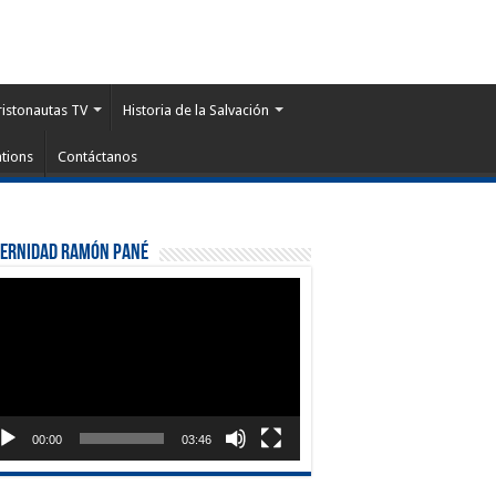
ristonautas TV
Historia de la Salvación
tions
Contáctanos
ternidad Ramón Pané
roductor
eo
00:00
03:46