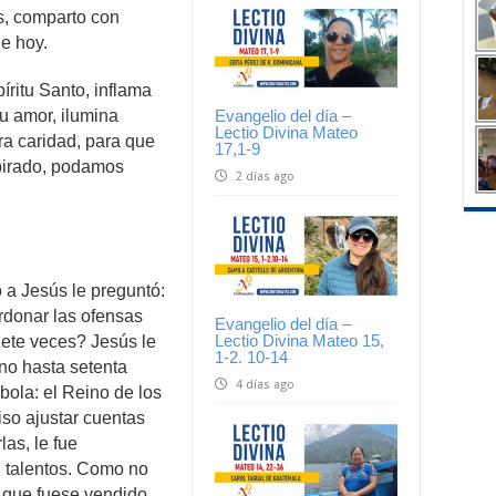
, comparto con
de hoy.
íritu Santo, inflama
u amor, ilumina
Evangelio del día –
Lectio Divina Mateo
ra caridad, para que
17,1-9
pirado, podamos
2 días ago
a Jesús le preguntó:
rdonar las ofensas
Evangelio del día –
Lectio Divina Mateo 15,
ete veces? Jesús le
1-2. 10-14
ino hasta setenta
4 días ago
bola: el Reino de los
iso ajustar cuentas
las, le fue
l talentos. Como no
r que fuese vendido