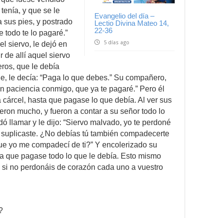
 tenía, y que se le
Evangelio del día –
 sus pies, y postrado
Lectio Divina Mateo 14,
22-36
 todo te lo pagaré.”
5 días ago
l siervo, le dejó en
r de allí aquel siervo
ros, que le debía
le, le decía: “Paga lo que debes.” Su compañero,
en paciencia conmigo, que ya te pagaré.” Pero él
a cárcel, hasta que pagase lo que debía. Al ver sus
ieron mucho, y fueron a contar a su señor todo lo
 llamar y le dijo: “Siervo malvado, yo te perdoné
o suplicaste. ¿No debías tú también compadecerte
e yo me compadecí de ti?” Y encolerizado su
ta que pagase todo lo que le debía. Esto mismo
, si no perdonáis de corazón cada uno a vuestro
?