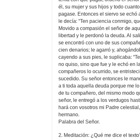
él, su mujer y sus hijos y todo cuanto
pagase. Entonces el siervo se echó a
le decía: “Ten paciencia conmigo, que
Movido a compasión el señor de aque
libertad y le perdonó la deuda. Al sali
se encontró con uno de sus compañe
cien denarios; le agarró y, ahogándo
cayendo a sus pies, le suplicaba: “T
no quiso, sino que fue y le echó en l
compañeros lo ocurrido, se entristec
sucedido. Su señor entonces le mandó
a ti toda aquella deuda porque me l
de tu compañero, del mismo modo qu
señor, le entregó a los verdugos has
hará con vosotros mi Padre celestial
hermano.
Palabra del Señor.
2. Meditación: ¿Qué me dice el texto