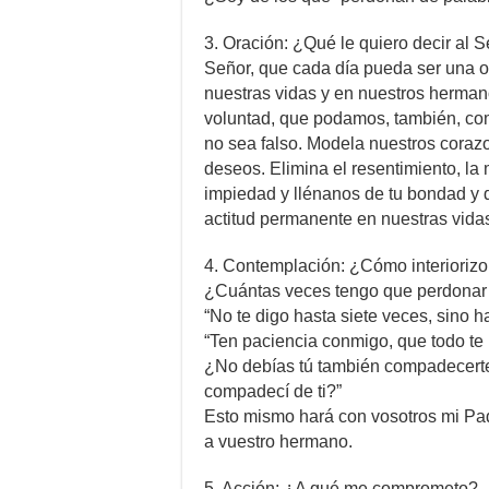
3. Oración: ¿Qué le quiero decir al 
Señor, que cada día pueda ser una op
nuestras vidas y en nuestros herman
voluntad, que podamos, también, com
no sea falso. Modela nuestros corazo
deseos. Elimina el resentimiento, la 
impiedad y llénanos de tu bondad y d
actitud permanente en nuestras vid
4. Contemplación: ¿Cómo interiorizo
¿Cuántas veces tengo que perdonar
“No te digo hasta siete veces, sino h
“Ten paciencia conmigo, que todo te 
¿No debías tú también compadecert
compadecí de ti?”
Esto mismo hará con vosotros mi Pad
a vuestro hermano.
5. Acción: ¿A qué me comprometo?