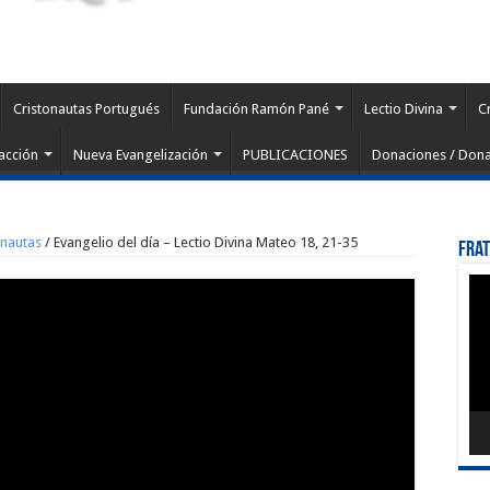
Cristonautas Portugués
Fundación Ramón Pané
Lectio Divina
C
acción
Nueva Evangelización
PUBLICACIONES
Donaciones / Dona
onautas
/
Evangelio del día – Lectio Divina Mateo 18, 21-35
Fra
Rep
de
víd