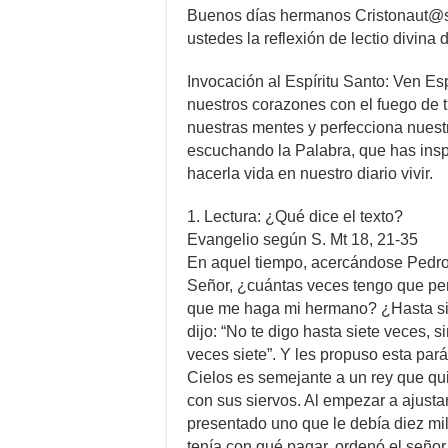
Buenos días hermanos Cristonaut@s
ustedes la reflexión de lectio divina 
Invocación al Espíritu Santo: Ven Esp
nuestros corazones con el fuego de t
nuestras mentes y perfecciona nuest
escuchando la Palabra, que has ins
hacerla vida en nuestro diario vivir.
1. Lectura: ¿Qué dice el texto?
Evangelio según S. Mt 18, 21-35
En aquel tiempo, acercándose Pedro 
Señor, ¿cuántas veces tengo que pe
que me haga mi hermano? ¿Hasta si
dijo: “No te digo hasta siete veces, s
veces siete”. Y les propuso esta pará
Cielos es semejante a un rey que qu
con sus siervos. Al empezar a ajustar
presentado uno que le debía diez mi
tenía con qué pagar, ordenó el seño