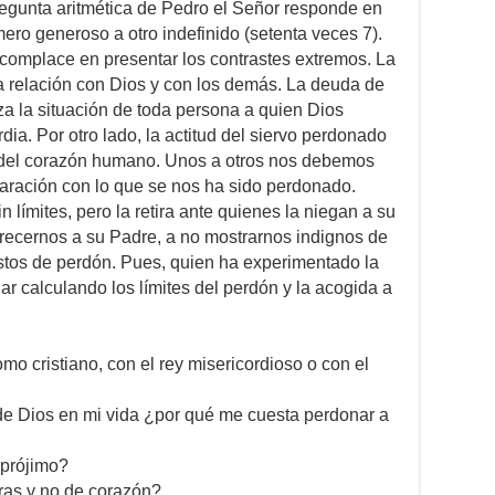
pregunta aritmética de Pedro el Señor responde en
ero generoso a otro indefinido (setenta veces 7).
 complace en presentar los contrastes extremos. La
a relación con Dios y con los demás. La deuda de
iza la situación de toda persona a quien Dios
dia. Por otro lado, la actitud del siervo perdonado
 del corazón humano. Unos a otros nos debemos
paración con lo que se nos ha sido perdonado.
n límites, pero la retira ante quienes la niegan a su
arecernos a su Padre, a no mostrarnos indignos de
estos de perdón. Pues, quien ha experimentado la
r calculando los límites del perdón y la acogida a
mo cristiano, con el rey misericordioso o con el
e Dios en mi vida ¿por qué me cuesta perdonar a
 prójimo?
ras y no de corazón?