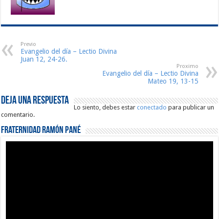
Previo
Evangelio del día – Lectio Divina
Juan 12, 24-26.
Proximo
Evangelio del día – Lectio Divina
Mateo 19, 13-15
Deja una respuesta
Lo siento, debes estar
conectado
para publicar un
comentario.
Fraternidad Ramón Pané
Reproductor
de
vídeo