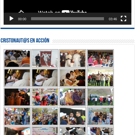
00:00
03:46
Cristonaut@s en Acción