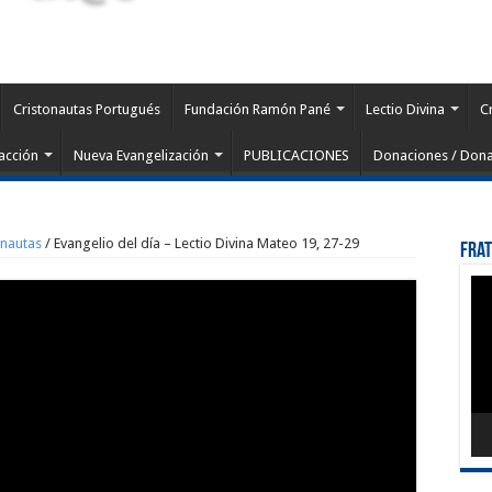
Cristonautas Portugués
Fundación Ramón Pané
Lectio Divina
C
acción
Nueva Evangelización
PUBLICACIONES
Donaciones / Dona
onautas
/
Evangelio del día – Lectio Divina Mateo 19, 27-29
Fra
Rep
de
víd