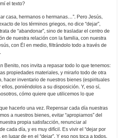
mí el texto?
“dejar casa, hermanos o hermanas…”. Pero Jesús,
xacto de los términos griegos, no dice “dejar”,
trata de “abandonar”, sino de trasladar el centro de
ón de nuestra relación con la familia, con nuestra
esús, con Él en medio, filtrándolo todo a través de
.
 Benito, nos invita a repasar todo lo que tenemos:
s propiedades materiales, y mirarlo todo de otra
 hacer inventario de nuestros bienes (espirituales
 ellos, poniéndolos a su disposición. Y, eso sí,
nosotros, cómo quiere que utilicemos lo que
y que hacerlo una vez. Repensar cada día nuestras
mos a nuestros bienes, evitar “apropiarnos” del
nuestra propia satisfacción, renunciar al
cada día, y es muy difícil. Es vivir el “dejar por
 en lugar de en el “dejar”. Y eso nos toca a todos.