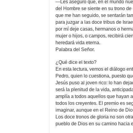
—Les aseguro que, en el mundo nuev
del Hombre se siente en su trono de g
que me han seguido, se sentarán ta
para juzgar a las doce tribus de Isra
por mí deje casas, hermanos o herm
mujer o hijos, o campos, recibirá ci
heredará vida eterna.
Palabra del Señor.
¿Qué dice el texto?
En esta lectura, vemos el diálogo en
Pedro, quien lo cuestiona, puesto qu
Jesús puso al joven rico: lo han dej
será la plenitud de la vida, anticipa
amplía a todos aquellos que hayan ab
todos los creyentes. El premio es s
imaginar, aunque en el Reino de Dios
Los doce tronos de gloria no son otra
pueblo de Dios en su camino hacia e