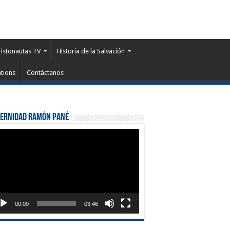
ristonautas TV
Historia de la Salvación
tions
Contáctanos
ternidad Ramón Pané
roductor
eo
00:00
03:46