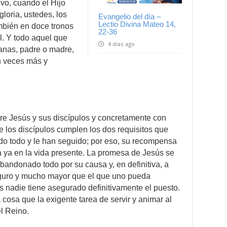
o, cuando el Hijo
loria, ustedes, los
Evangelio del día –
Lectio Divina Mateo 14,
mbién en doce tronos
22-36
el. Y todo aquel que
4 días ago
anas, padre o madre,
en veces más y
tre Jesús y sus discípulos y concretamente con
e los discípulos cumplen los dos requisitos que
ado todo y le han seguido; por eso, su recompensa
da ya en la vida presente. La promesa de Jesús se
andonado todo por su causa y, en definitiva, a
eguro y mucho mayor que el que uno pueda
 nadie tiene asegurado definitivamente el puesto.
 cosa que la exigente tarea de servir y animar al
l Reino.