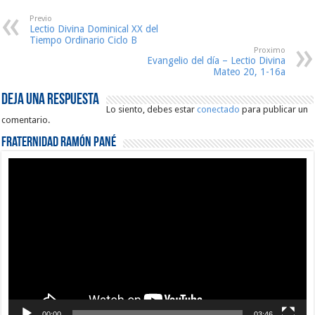
Previo
Lectio Divina Dominical XX del
Tiempo Ordinario Ciclo B
Proximo
Evangelio del día – Lectio Divina
Mateo 20, 1-16a
Deja una respuesta
Lo siento, debes estar
conectado
para publicar un
comentario.
Fraternidad Ramón Pané
Reproductor
de
vídeo
00:00
03:46