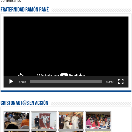
comentario.
Fraternidad Ramón Pané
Reproductor
de
vídeo
00:00
03:46
Cristonaut@s en Acción