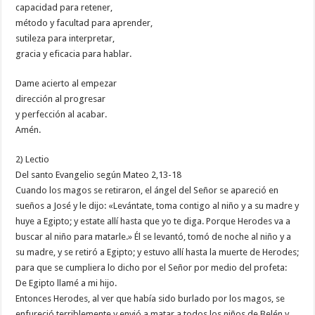
capacidad para retener,
método y facultad para aprender,
sutileza para interpretar,
gracia y eficacia para hablar.
Dame acierto al empezar
dirección al progresar
y perfección al acabar.
Amén.
2) Lectio
Del santo Evangelio según Mateo 2,13-18
Cuando los magos se retiraron, el ángel del Señor se apareció en
sueños a José y le dijo: «Levántate, toma contigo al niño y a su madre y
huye a Egipto; y estate allí hasta que yo te diga. Porque Herodes va a
buscar al niño para matarle.» Él se levantó, tomó de noche al niño y a
su madre, y se retiró a Egipto; y estuvo allí hasta la muerte de Herodes;
para que se cumpliera lo dicho por el Señor por medio del profeta:
De Egipto llamé a mi hijo.
Entonces Herodes, al ver que había sido burlado por los magos, se
enfureció terriblemente y envió a matar a todos los niños de Belén y