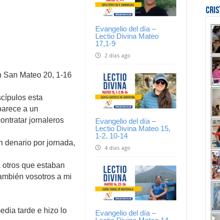
Cri
Evangelio del día –
Lectio Divina Mateo
17,1-9
2 días ago
n San Mateo 20, 1-16
scípulos esta
parece a un
ontratar jornaleros
Evangelio del día –
Lectio Divina Mateo 15,
1-2. 10-14
n denario por jornada,
4 días ago
a otros que estaban
 también vosotros a mi
dia tarde e hizo lo
Evangelio del día –