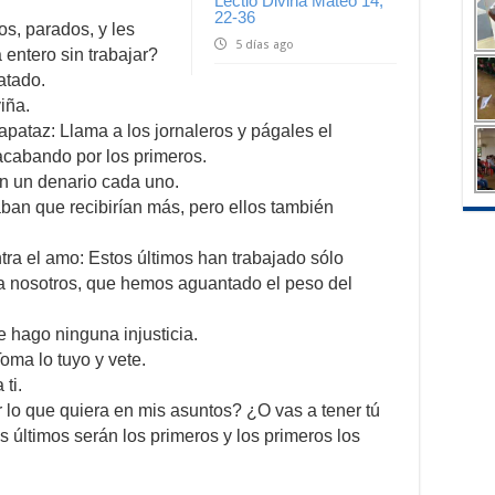
Lectio Divina Mateo 14,
22-36
ros, parados, y les
5 días ago
 entero sin trabajar?
atado.
viña.
apataz: Llama a los jornaleros y págales el
acabando por los primeros.
on un denario cada uno.
ban que recibirían más, pero ellos también
tra el amo: Estos últimos han trabajado sólo
 a nosotros, que hemos aguantado el peso del
te hago ninguna injusticia.
ma lo tuyo y vete.
ti.
 lo que quiera en mis asuntos? ¿O vas a tener tú
s últimos serán los primeros y los primeros los