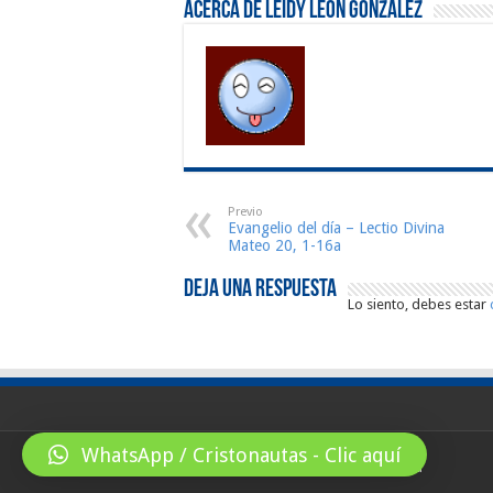
Acerca de Leidy León Gonzalez
Previo
Evangelio del día – Lectio Divina
Mateo 20, 1-16a
Deja una respuesta
Lo siento, debes estar
WhatsApp / Cristonautas - Clic aquí
© Copyright 2026, All Rights Reserved