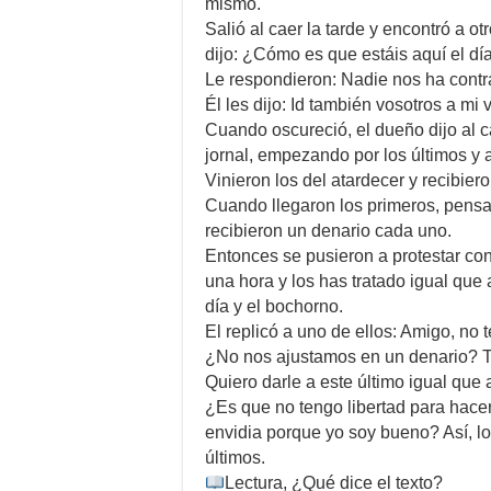
mismo.
Salió al caer la tarde y encontró a ot
dijo: ¿Cómo es que estáis aquí el día
Le respondieron: Nadie nos ha contr
Él les dijo: Id también vosotros a mi 
Cuando oscureció, el dueño dijo al c
jornal, empezando por los últimos y 
Vinieron los del atardecer y recibier
Cuando llegaron los primeros, pensa
recibieron un denario cada uno.
Entonces se pusieron a protestar con
una hora y los has tratado igual que
día y el bochorno.
El replicó a uno de ellos: Amigo, no 
¿No nos ajustamos en un denario? To
Quiero darle a este último igual que a 
¿Es que no tengo libertad para hacer
envidia porque yo soy bueno? Así, lo
últimos.
Lectura, ¿Qué dice el texto?