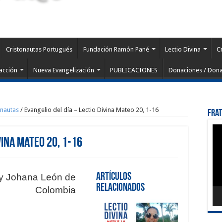
Cristonautas Portugués
Fundación Ramón Pané
Lectio Divina
C
acción
Nueva Evangelización
PUBLICACIONES
Donaciones / Dona
onautas
/
Evangelio del día – Lectio Divina Mateo 20, 1-16
Fra
Rep
de
vina Mateo 20, 1-16
víd
Artículos
dy Johana León de
Relacionados
Colombia