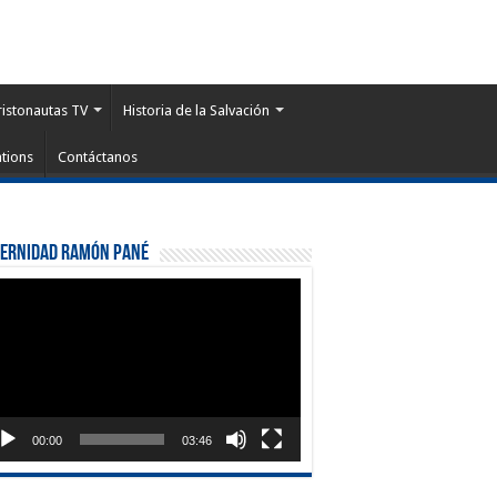
ristonautas TV
Historia de la Salvación
tions
Contáctanos
ternidad Ramón Pané
roductor
eo
00:00
03:46