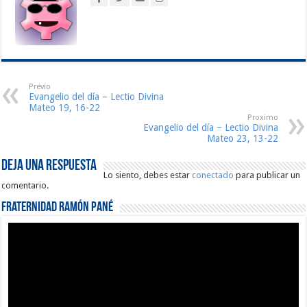
Previo
Evangelio del día – Lectio Divina
Mateo 19, 16-22
Proximo
Evangelio del día – Lectio Divina
Mateo 23, 13-22
Deja una respuesta
Lo siento, debes estar
conectado
para publicar un
comentario.
Fraternidad Ramón Pané
Reproductor
de
vídeo