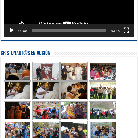
00:00
03:46
Cristonaut@s en Acción