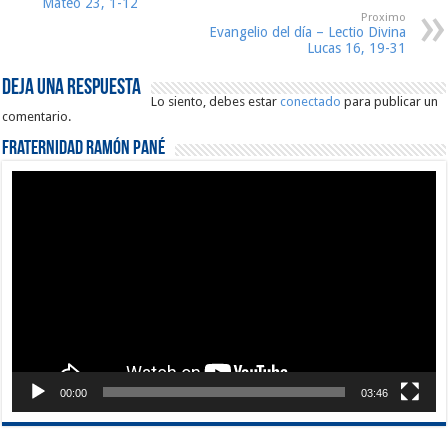
Mateo 23, 1-12
Proximo
Evangelio del día – Lectio Divina
Lucas 16, 19-31
Deja una respuesta
Lo siento, debes estar
conectado
para publicar un
comentario.
Fraternidad Ramón Pané
Reproductor
de
vídeo
00:00
03:46