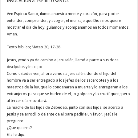
INVOCACION AL ESPIRITU SANTO.
Ven Espíritu Santo, ilumina nuestra mente y corazón, para poder
entender, comprender, y acoger, el mensaje que Dios nos quiere
mostrar el día de hoy, guiamos y acompañamos en todos momentos.
Amen.
Texto bíblico; Mateo 20, 17-28.
Jesus, yendo ya de camino a Jerusalén, llamó a parte a sus doce
discípulos y les dijo:
Como ustedes ven, ahora vamos a Jerusalén, donde el hijo del
hombre va a ser entregado a los jefes de los sacerdotes y a los
maestros de la ley, que lo condenaran a muerte y lo entregaran a los
extranjeros para que se burlen de el, lo golpeen y lo crucifiquen; pero
al tercer día resucitará.
La madre de los hijos de Zebedeo, junto con sus hijos, se acerco a
Jesús y se arrodillo delante de el para pedirle un favor. Jesús le
pregunto:
¿Que quieres?
Ella le dijo: