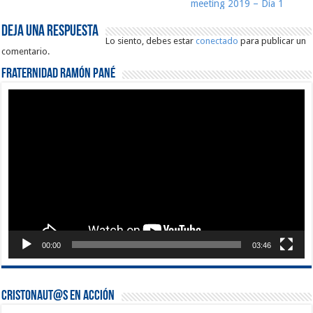
meeting 2019 – Día 1
Deja una respuesta
Lo siento, debes estar
conectado
para publicar un
comentario.
Fraternidad Ramón Pané
Reproductor
de
vídeo
00:00
03:46
Cristonaut@s en Acción