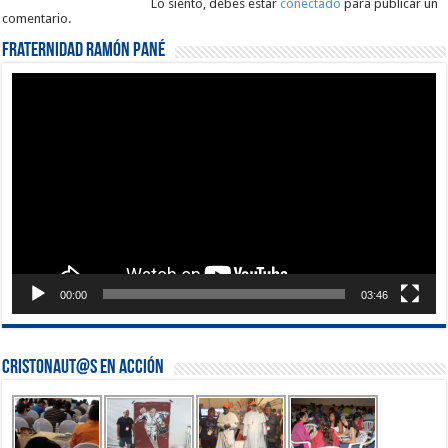
Lo siento, debes estar
conectado
para publicar un
comentario.
Fraternidad Ramón Pané
Reproductor
de
vídeo
00:00
03:46
Cristonaut@s en Acción