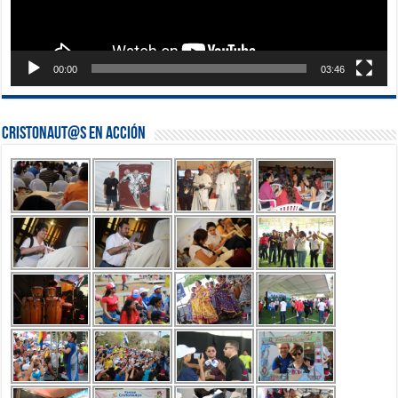
00:00
03:46
Cristonaut@s en Acción