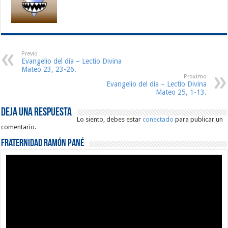
Previo
Evangelio del día – Lectio Divina
Mateo 23, 23-26.
Proximo
Evangelio del día – Lectio Divina
Mateo 25, 1-13.
Deja una respuesta
Lo siento, debes estar
conectado
para publicar un
comentario.
Fraternidad Ramón Pané
Reproductor
de
vídeo