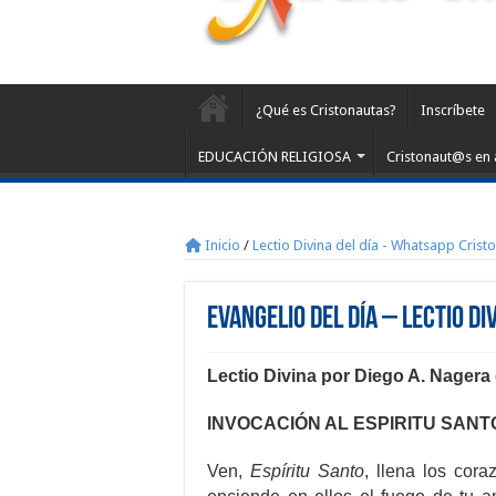
¿Qué es Cristonautas?
Inscríbete
EDUCACIÓN RELIGIOSA
Cristonaut@s en 
Inicio
/
Lectio Divina del día - Whatsapp Crist
Evangelio del día – Lectio Di
Lectio Divina por Diego A. Nager
INVOCACIÓN AL ESPIRITU SANT
Ven,
Espíritu Santo
, llena los cora