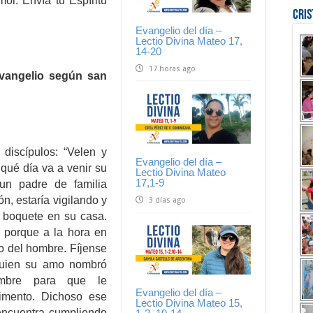
or. Envía tu Espíritu
Cri
Evangelio del día –
Lectio Divina Mateo 17,
14-20
17 horas ago
Evangelio según san
discípulos: “Velen y
Evangelio del día –
qué día va a venir su
Lectio Divina Mateo
17,1-9
un padre de familia
ón, estaría vigilando y
3 días ago
n boquete en su casa.
 porque a la hora en
o del hombre. Fíjense
 quien su amo nombró
umbre para que le
Evangelio del día –
limento. Dichoso ese
Lectio Divina Mateo 15,
 encuentra cumpliendo