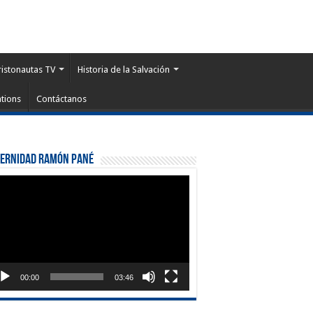
ristonautas TV
Historia de la Salvación
tions
Contáctanos
ternidad Ramón Pané
roductor
eo
00:00
03:46