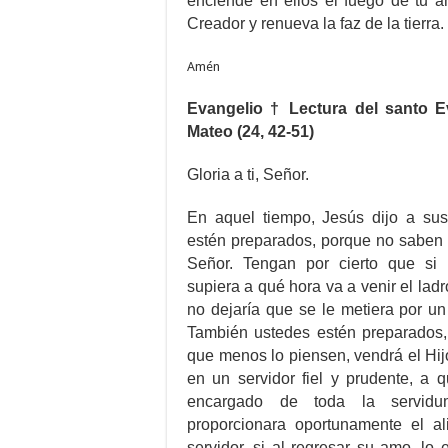
enciende en ellos el fuego de tu am
Creador y renueva la faz de la tierra.
Amén
Evangelio † Lectura del santo 
Mateo (24, 42-51)
Gloria a ti, Señor.
En aquel tiempo, Jesús dijo a sus 
estén preparados, porque no saben 
Señor. Tengan por cierto que si 
supiera a qué hora va a venir el ladr
no dejaría que se le metiera por u
También ustedes estén preparados,
que menos lo piensen, vendrá el Hij
en un servidor fiel y prudente, a
encargado de toda la servid
proporcionara oportunamente el a
servidor, si al regresar su amo, lo