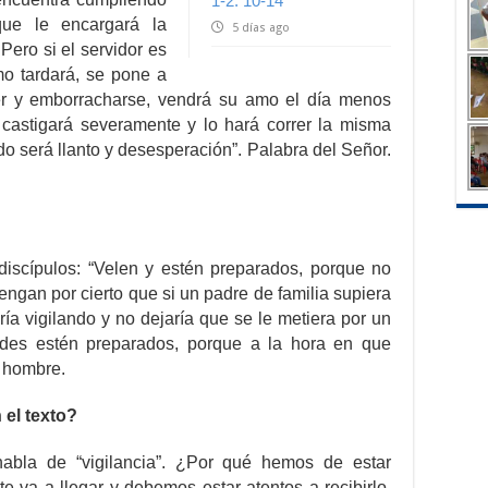
1-2. 10-14
ue le encargará la
5 días ago
Pero si el servidor es
o tardará, se pone a
r y emborracharse, vendrá su amo el día menos
 castigará severamente y lo hará correr la misma
do será llanto y desesperación”. Palabra del Señor.
discípulos: “Velen y estén preparados, porque no
engan por cierto que si un padre de familia supiera
ría vigilando y no dejaría que se le metiera por un
des estén preparados, porque a la hora en que
l hombre.
 el texto?
abla de “vigilancia”. ¿Por qué hemos de estar
e va a llegar y debemos estar atentos a recibirlo.