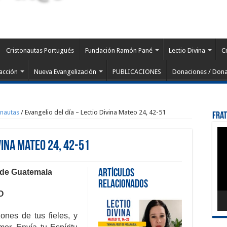
Cristonautas Portugués
Fundación Ramón Pané
Lectio Divina
C
acción
Nueva Evangelización
PUBLICACIONES
Donaciones / Dona
onautas
/
Evangelio del día – Lectio Divina Mateo 24, 42-51
Fra
Rep
de
vina Mateo 24, 42-51
víd
a de Guatemala
Artículos
Relacionados
O
zones de tus fieles, y