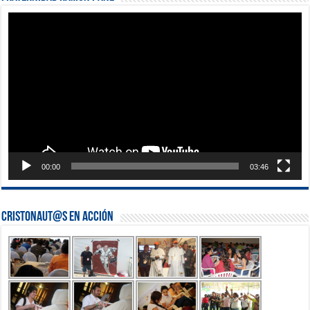
Reproductor
de
vídeo
00:00
03:46
Cristonaut@s en Acción