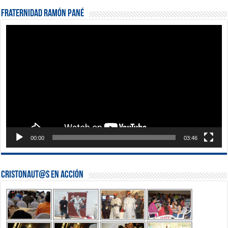
Fraternidad Ramón Pané
Reproductor
de
vídeo
00:00
03:46
Cristonaut@s en Acción