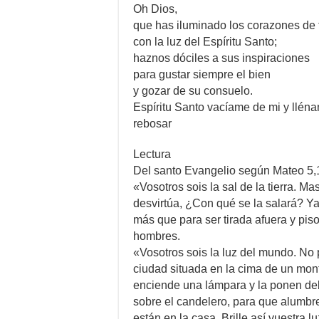
Oh Dios,
que has iluminado los corazones de t
con la luz del Espíritu Santo;
haznos dóciles a sus inspiraciones
para gustar siempre el bien
y gozar de su consuelo.
Espíritu Santo vacíame de mi y lléna
rebosar
Lectura
Del santo Evangelio según Mateo 5,
«Vosotros sois la sal de la tierra. Mas
desvirtúa, ¿Con qué se la salará? Ya
más que para ser tirada afuera y pis
hombres.
«Vosotros sois la luz del mundo. No
ciudad situada en la cima de un mon
enciende una lámpara y la ponen deb
sobre el candelero, para que alumbre
están en la casa. Brille así vuestra l