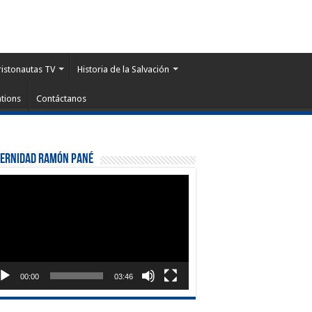
ristonautas TV
Historia de la Salvación
tions
Contáctanos
ternidad Ramón Pané
roductor
eo
00:00
03:46