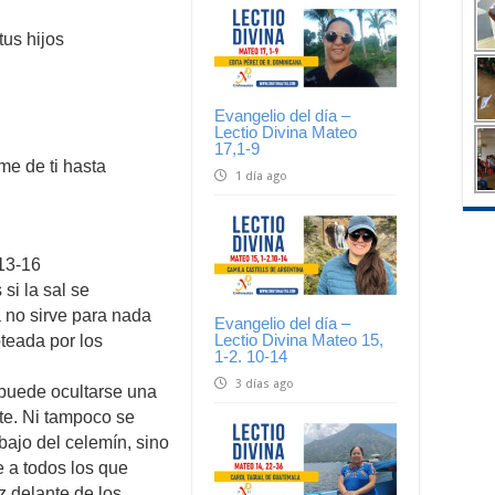
us hijos
Evangelio del día –
Lectio Divina Mateo
17,1-9
me de ti hasta
1 día ago
13-16
 si la sal se
 no sirve para nada
Evangelio del día –
Lectio Divina Mateo 15,
oteada por los
1-2. 10-14
3 días ago
 puede ocultarse una
te. Ni tampoco se
ajo del celemín, sino
 a todos los que
uz delante de los