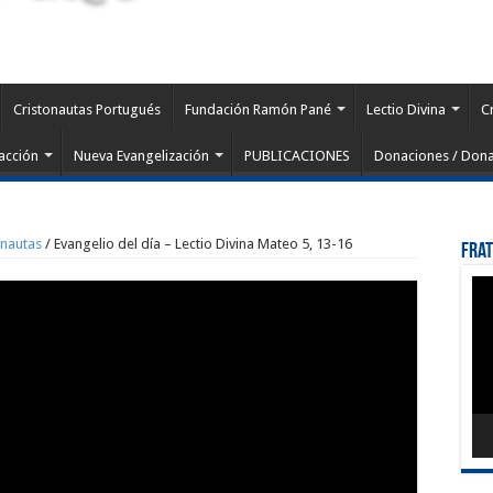
Cristonautas Portugués
Fundación Ramón Pané
Lectio Divina
C
acción
Nueva Evangelización
PUBLICACIONES
Donaciones / Dona
onautas
/
Evangelio del día – Lectio Divina Mateo 5, 13-16
Fra
Rep
de
víd