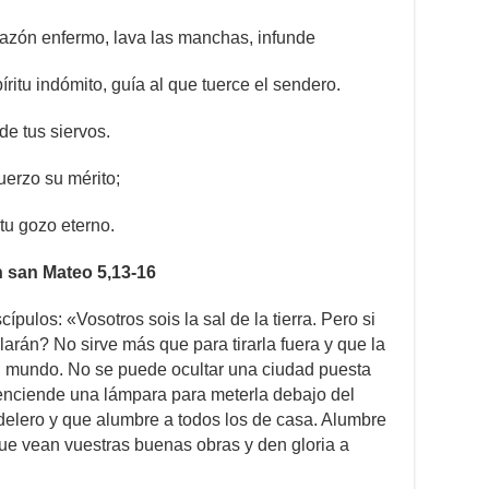
orazón enfermo, lava las manchas, infunde
íritu indómito, guía al que tuerce el sendero.
de tus siervos.
fuerzo su mérito;
tu gozo eterno.
n san Mateo 5,13-16
ípulos: «Vosotros sois la sal de la tierra. Pero si
larán? No sirve más que para tirarla fuera y que la
del mundo. No se puede ocultar una ciudad puesta
enciende una lámpara para meterla debajo del
delero y que alumbre a todos los de casa. Alumbre
que vean vuestras buenas obras y den gloria a