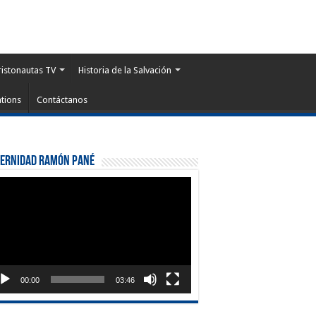
ristonautas TV
Historia de la Salvación
tions
Contáctanos
ternidad Ramón Pané
roductor
eo
00:00
03:46