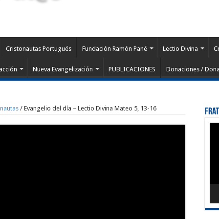
Cristonautas Portugués
Fundación Ramón Pané
Lectio Divina
C
acción
Nueva Evangelización
PUBLICACIONES
Donaciones / Dona
onautas
/
Evangelio del día – Lectio Divina Mateo 5, 13-16
Fra
Rep
de
víd