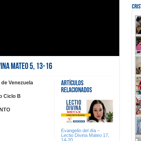
Cri
vina Mateo 5, 13-16
a de Venezuela
Artículos
Relacionados
o Ciclo B
ANTO
Evangelio del día –
Lectio Divina Mateo 17,
14-20