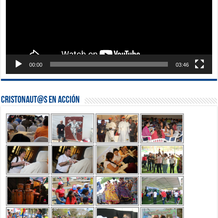
00:00
03:46
Cristonaut@s en Acción