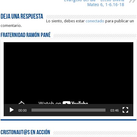
Mateo 6, 1-6.16-18
Deja una respuesta
Lo siento, debes estar
conectado
para publicar un
comentario.
Fraternidad Ramón Pané
Reproductor
de
vídeo
00:00
03:46
Cristonaut@s en Acción