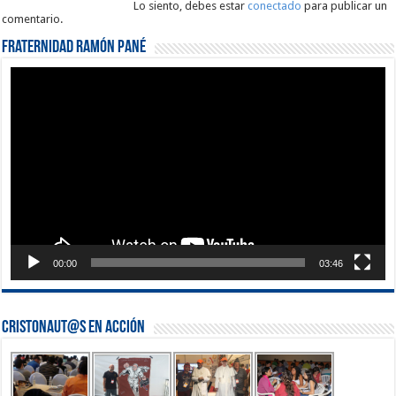
Lo siento, debes estar
conectado
para publicar un
comentario.
Fraternidad Ramón Pané
Reproductor
de
vídeo
00:00
03:46
Cristonaut@s en Acción