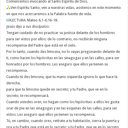
Comencemos invocando al Santo Espíritu de Dios.
Ven Espíritu Santo, ven a nuestras vidas, asistenos en este momento
en que nos acercaremos a la Palabra fuente de vida.
LECTURA: Mateo 6,1-6.16-18.
Jesús dijo a sus discípulos:
Tengan cuidado de no practicar su justicia delante de los hombres
para ser vistos por ellos: de lo contrario, no recibirán ninguna
recompensa del Padre que está en el cielo.
Por lo tanto, cuando des limosna, no lo vayas pregonando delante de
ti, como hacen los hipócritas en las sinagogas y en las calles, para ser
honrados por los hombres. Les aseguro que ellos ya tienen su
recompensa.
Cuando tú des limosna, que tu mano izquierda ignore lo que hace la
derecha,
para que tu limosna quede en secreto; y tu Padre, que ve en lo
secreto, te recompensará.
Cuando ustedes oren, no hagan como los hipócritas: a ellos les gusta
orar de pie en las sinagogas y en las esquinas de las calles, para ser
vistos. Les aseguro que ellos ya tienen su recompensa.
Tú, en cambio, cuando ores, retírate a tu habitación, cierra la puerta y
ora a tu Padre que está en lo secreto; y tu Padre, que ve en lo secreto,