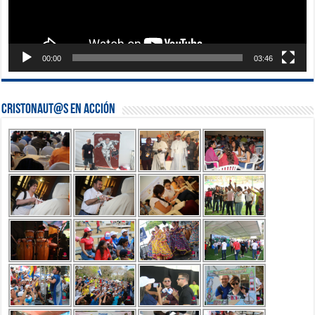
00:00
03:46
Cristonaut@s en Acción