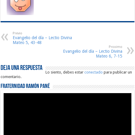
Previo
Evangelio del día – Lectio Divina
Mateo 5, 43-48
Proximo
Evangelio del día – Lectio Divina
Mateo 6, 7-15
Deja una respuesta
Lo siento, debes estar
conectado
para publicar un
comentario.
Fraternidad Ramón Pané
Reproductor
de
vídeo