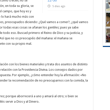
22-36
 cómo crecen; no se
ón, en toda su gloria, se
5 días ago
del campo, que hoy es y
no lo hará mucho más con
ues, preocupados diciendo: ¿Qué vamos a comer?, ¿qué vamos
r todas esas cosas se afanan los gentiles; pues ya sabe
e todo eso. Buscad primero el Reino de Dios y su justicia, y
 Así que no os preocupéis del mañana: el mañana se
nte con su propio mal.
elación con los bienes materiales y trata dos asuntos de distinto
a relación con la Providencia Divina. Los consejos dados por
respuesta. Por ejemplo, ¿cómo entender hoy la afirmación: «No
ntender la recomendación de no preocuparnos con la comida, la
res; porque aborrecerá a uno y amará al otro; o bien se
is servir a Dios y al Dinero.