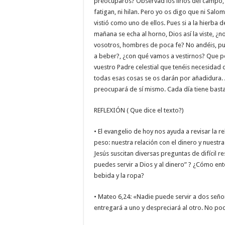
preocuparos? Observad los lirios del campo,
fatigan, ni hilan. Pero yo os digo que ni Salom
vistió como uno de ellos. Pues si a la hierba 
mañana se echa al horno, Dios así la viste, ¿
vosotros, hombres de poca fe? No andéis, p
a beber?, ¿con qué vamos a vestirnos? Que po
vuestro Padre celestial que tenéis necesidad d
todas esas cosas se os darán por añadidura.
preocupará de sí mismo. Cada día tiene basta
REFLEXIÓN ( Que dice el texto?)
• El evangelio de hoy nos ayuda a revisar la r
peso: nuestra relación con el dinero y nuestr
Jesús suscitan diversas preguntas de difícil 
puedes servir a Dios y al dinero” ? ¿Cómo e
bebida y la ropa?
• Mateo 6,24: «Nadie puede servir a dos seño
entregará a uno y despreciará al otro. No podé