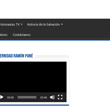
ristonautas TV
Historia de la Salvación
tions
Contáctanos
ternidad Ramón Pané
roductor
eo
00:00
03:46