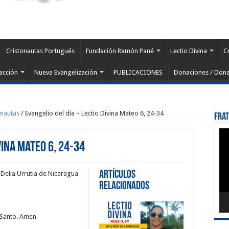
Cristonautas Portugués
Fundación Ramón Pané
Lectio Divina
C
acción
Nueva Evangelización
PUBLICACIONES
Donaciones / Dona
onautas
/
Evangelio del día – Lectio Divina Mateo 6, 24-34
Fra
Rep
de
vina Mateo 6, 24-34
víd
Artículos
 Delia Urrutia de Nicaragua
Relacionados
u Santo. Amen