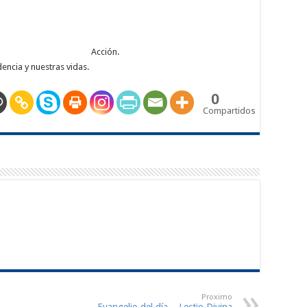
denanzas. (Sal 119). Acción.
encia y nuestras vidas.
0
Compartidos
Proximo