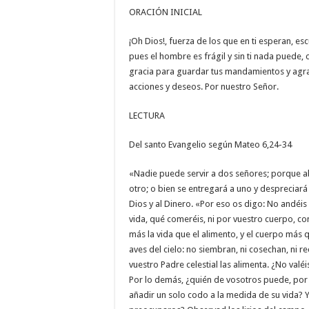
ORACIÓN INICIAL
¡Oh Dios!, fuerza de los que en ti esperan, esc
pues el hombre es frágil y sin ti nada puede,
gracia para guardar tus mandamientos y agr
acciones y deseos. Por nuestro Señor.
LECTURA
Del santo Evangelio según Mateo 6,24-34
«Nadie puede servir a dos señores; porque a
otro; o bien se entregará a uno y despreciará 
Dios y al Dinero. «Por eso os digo: No andéi
vida, qué comeréis, ni por vuestro cuerpo, con
más la vida que el alimento, y el cuerpo más q
aves del cielo: no siembran, ni cosechan, ni r
vuestro Padre celestial las alimenta. ¿No valé
Por lo demás, ¿quién de vosotros puede, po
añadir un solo codo a la medida de su vida? Y