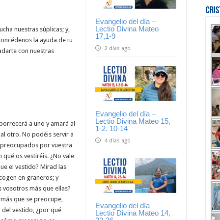
Cri
Evangelio del día –
Lectio Divina Mateo
ucha nuestras súplicas; y,
17,1-9
 concédenos la ayuda de tu
2 días ago
adarte con nuestras
Evangelio del día –
Lectio Divina Mateo 15,
borrecerá a uno y amará al
1-2. 10-14
al otro. No podéis servir a
4 días ago
s preocupados por vuestra
 qué os vestiréis. ¿No vale
ue el vestido? Mirad las
ecogen en graneros; y
is vosotros más que ellas?
r más que se preocupe,
Evangelio del día –
 del vestido, ¿por qué
Lectio Divina Mateo 14,