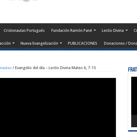
Cristonautas Portugués
Fundación Ramón Pané
Lectio Divina
C
acción
Nueva Evangelización
PUBLICACIONES
Donaciones / Dona
onautas
/
Evangelio del día – Lectio Divina Mateo 6, 7-15
Fra
Rep
de
víd