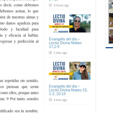
os decir, como debemos
9 horas ago
debemos actuar, lo que
ien de nuestras almas y
Santo danos agudeza para
étodo y facultad para
cia y eficacia al hablar,
Evangelio del día –
rogresar y perfección al
Lectio Divina Mateo
17,1-9
2 días ago
s repetidas sin sentido,
os piensan que serán
Evangelio del día –
Lectio Divina Mateo 15,
como ellos, porque antes
1-2. 10-14
tan. 9 Por tanto, ustedes
4 días ago
ntificado sea tu nombre.