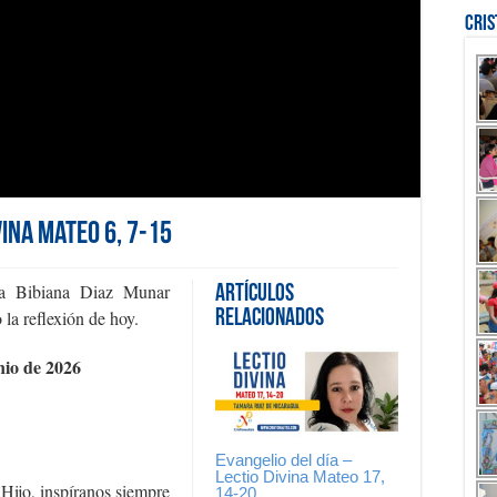
Cri
vina Mateo 6, 7-15
uda Bibiana Diaz Munar
Artículos
la reflexión de hoy.
Relacionados
io de 2026
Evangelio del día –
Lectio Divina Mateo 17,
 Hijo, inspíranos siempre
14-20