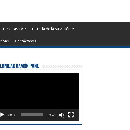
ristonautas TV
Historia de la Salvación
tions
Contáctanos
ternidad Ramón Pané
roductor
eo
00:00
03:46