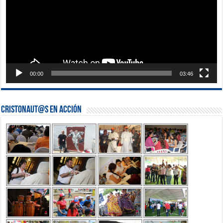
00:00
03:46
Cristonaut@s en Acción